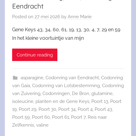
Eendracht
Posted on
27 mei 2026
by
Anne Marie
Gene Keys 43, 34, 60, 61, 19, 13, 30, 4, 7, 29 en 59
In het kleine voortuintje van mijn
Continue reading
asparagine
,
Codonring van Eendracht
,
Codonring
van Gaia
,
Codonring van Lotsbestemming
,
Codonring
van Zuivering
,
Codonringen
,
De Bron
,
glutamine
,
isoleucine
,
planten en de Gene Keys
,
Poort 13
,
Poort
19
,
Poort 29
,
Poort 30
,
Poort 34
,
Poort 4
,
Poort 43
,
Poort 59
,
Poort 60
,
Poort 61
,
Poort 7
,
Reis naar
Zelfkennis
,
valine