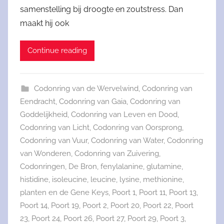
samenstelling bij droogte en zoutstress. Dan
maakt hij ook
Continue reading
Codonring van de Wervelwind
,
Codonring van
Eendracht
,
Codonring van Gaia
,
Codonring van
Goddelijkheid
,
Codonring van Leven en Dood
,
Codonring van Licht
,
Codonring van Oorsprong
,
Codonring van Vuur
,
Codonring van Water
,
Codonring
van Wonderen
,
Codonring van Zuivering
,
Codonringen
,
De Bron
,
fenylalanine
,
glutamine
,
histidine
,
isoleucine
,
leucine
,
lysine
,
methionine
,
planten en de Gene Keys
,
Poort 1
,
Poort 11
,
Poort 13
,
Poort 14
,
Poort 19
,
Poort 2
,
Poort 20
,
Poort 22
,
Poort
23
,
Poort 24
,
Poort 26
,
Poort 27
,
Poort 29
,
Poort 3
,