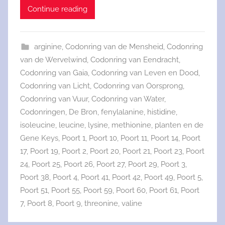
Continue reading
arginine
,
Codonring van de Mensheid
,
Codonring
van de Wervelwind
,
Codonring van Eendracht
,
Codonring van Gaia
,
Codonring van Leven en Dood
,
Codonring van Licht
,
Codonring van Oorsprong
,
Codonring van Vuur
,
Codonring van Water
,
Codonringen
,
De Bron
,
fenylalanine
,
histidine
,
isoleucine
,
leucine
,
lysine
,
methionine
,
planten en de
Gene Keys
,
Poort 1
,
Poort 10
,
Poort 11
,
Poort 14
,
Poort
17
,
Poort 19
,
Poort 2
,
Poort 20
,
Poort 21
,
Poort 23
,
Poort
24
,
Poort 25
,
Poort 26
,
Poort 27
,
Poort 29
,
Poort 3
,
Poort 38
,
Poort 4
,
Poort 41
,
Poort 42
,
Poort 49
,
Poort 5
,
Poort 51
,
Poort 55
,
Poort 59
,
Poort 60
,
Poort 61
,
Poort
7
,
Poort 8
,
Poort 9
,
threonine
,
valine