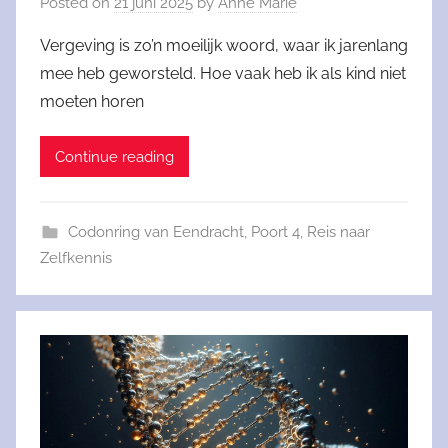
Posted on
21 juni 2025
by
Anne Marie
Vergeving is zo’n moeilijk woord, waar ik jarenlang
mee heb geworsteld. Hoe vaak heb ik als kind niet
moeten horen
Continue reading
Codonring van Eendracht
,
Poort 4
,
Reis naar
Zelfkennis