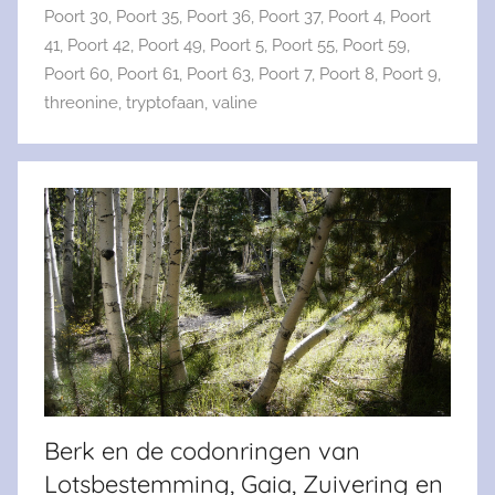
Poort 30
,
Poort 35
,
Poort 36
,
Poort 37
,
Poort 4
,
Poort
41
,
Poort 42
,
Poort 49
,
Poort 5
,
Poort 55
,
Poort 59
,
Poort 60
,
Poort 61
,
Poort 63
,
Poort 7
,
Poort 8
,
Poort 9
,
threonine
,
tryptofaan
,
valine
Berk en de codonringen van
Lotsbestemming, Gaia, Zuivering en