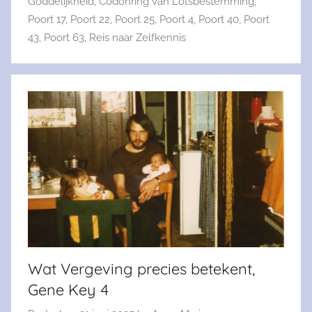
Goddelijkheid
,
Codonring van Lotsbestemming
,
Poort 17
,
Poort 22
,
Poort 25
,
Poort 4
,
Poort 40
,
Poort
43
,
Poort 63
,
Reis naar Zelfkennis
Wat Vergeving precies betekent,
Gene Key 4