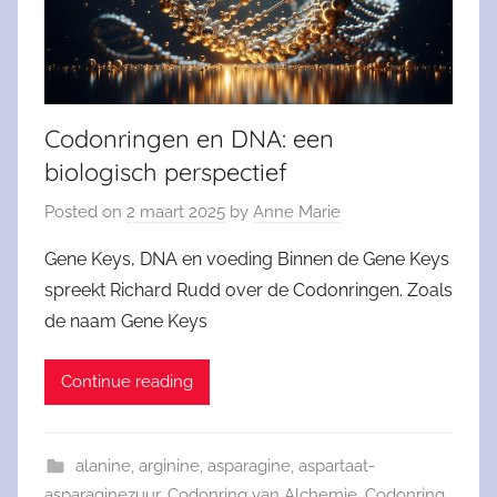
Codonringen en DNA: een
biologisch perspectief
Posted on
2 maart 2025
by
Anne Marie
Gene Keys, DNA en voeding Binnen de Gene Keys
spreekt Richard Rudd over de Codonringen. Zoals
de naam Gene Keys
Continue reading
alanine
,
arginine
,
asparagine
,
aspartaat-
asparaginezuur
,
Codonring van Alchemie
,
Codonring