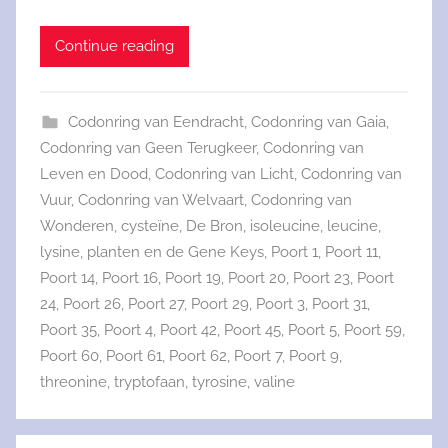
Continue reading
Codonring van Eendracht
,
Codonring van Gaia
,
Codonring van Geen Terugkeer
,
Codonring van
Leven en Dood
,
Codonring van Licht
,
Codonring van
Vuur
,
Codonring van Welvaart
,
Codonring van
Wonderen
,
cysteïne
,
De Bron
,
isoleucine
,
leucine
,
lysine
,
planten en de Gene Keys
,
Poort 1
,
Poort 11
,
Poort 14
,
Poort 16
,
Poort 19
,
Poort 20
,
Poort 23
,
Poort
24
,
Poort 26
,
Poort 27
,
Poort 29
,
Poort 3
,
Poort 31
,
Poort 35
,
Poort 4
,
Poort 42
,
Poort 45
,
Poort 5
,
Poort 59
,
Poort 60
,
Poort 61
,
Poort 62
,
Poort 7
,
Poort 9
,
threonine
,
tryptofaan
,
tyrosine
,
valine