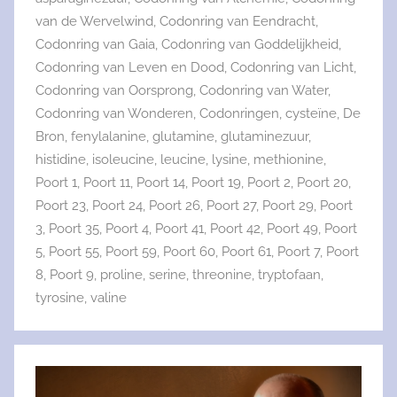
van de Wervelwind
,
Codonring van Eendracht
,
Codonring van Gaia
,
Codonring van Goddelijkheid
,
Codonring van Leven en Dood
,
Codonring van Licht
,
Codonring van Oorsprong
,
Codonring van Water
,
Codonring van Wonderen
,
Codonringen
,
cysteïne
,
De
Bron
,
fenylalanine
,
glutamine
,
glutaminezuur
,
histidine
,
isoleucine
,
leucine
,
lysine
,
methionine
,
Poort 1
,
Poort 11
,
Poort 14
,
Poort 19
,
Poort 2
,
Poort 20
,
Poort 23
,
Poort 24
,
Poort 26
,
Poort 27
,
Poort 29
,
Poort
3
,
Poort 35
,
Poort 4
,
Poort 41
,
Poort 42
,
Poort 49
,
Poort
5
,
Poort 55
,
Poort 59
,
Poort 60
,
Poort 61
,
Poort 7
,
Poort
8
,
Poort 9
,
proline
,
serine
,
threonine
,
tryptofaan
,
tyrosine
,
valine