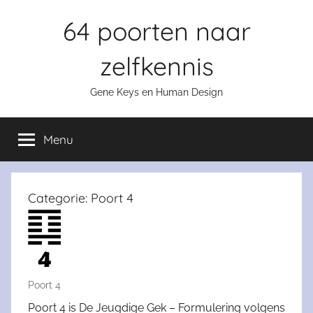
Skip
64 poorten naar
to
content
zelfkennis
Gene Keys en Human Design
Menu
Categorie:
Poort 4
Poort 4
Poort 4 is De Jeugdige Gek – Formulering volgens