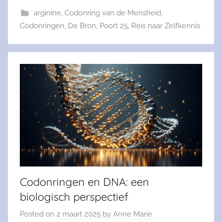
arginine
,
Codonring van de Mensheid
,
Codonringen
,
De Bron
,
Poort 25
,
Reis naar Zelfkennis
Codonringen en DNA: een
biologisch perspectief
Posted on
2 maart 2025
by
Anne Marie