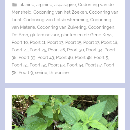
alanine
,
arginine
,
asparagine
,
Codonring van de
Mensheid
,
Codonring van het Zoeken
,
Codonring van
Licht
,
Codonring van Lotsbestemming
,
Codonring
van Materie
,
Codonring van Zuivering
,
Codonringen
,
De Bron
,
glutaminezuur
,
planten en de Gene Keys
,
Poort 10
,
Poort 11
,
Poort 13
,
Poort 15
,
Poort 17
,
Poort 18
,
Poort 21
,
Poort 25
,
Poort 26
,
Poort 30
,
Poort 34
,
Poort
38
,
Poort 39
,
Poort 43
,
Poort 46
,
Poort 48
,
Poort 5
,
Poort 51
,
Poort 52
,
Poort 53
,
Poort 54
,
Poort 57
,
Poort
58
,
Poort 9
,
serine
,
threonine