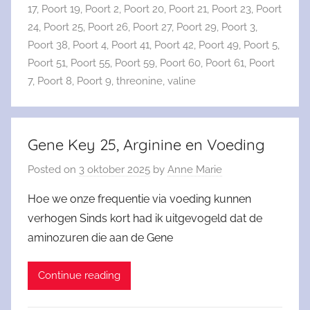
17
,
Poort 19
,
Poort 2
,
Poort 20
,
Poort 21
,
Poort 23
,
Poort
24
,
Poort 25
,
Poort 26
,
Poort 27
,
Poort 29
,
Poort 3
,
Poort 38
,
Poort 4
,
Poort 41
,
Poort 42
,
Poort 49
,
Poort 5
,
Poort 51
,
Poort 55
,
Poort 59
,
Poort 60
,
Poort 61
,
Poort
7
,
Poort 8
,
Poort 9
,
threonine
,
valine
Gene Key 25, Arginine en Voeding
Posted on
3 oktober 2025
by
Anne Marie
Hoe we onze frequentie via voeding kunnen
verhogen Sinds kort had ik uitgevogeld dat de
aminozuren die aan de Gene
Continue reading