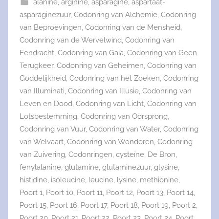
alanine
,
arginine
,
asparagine
,
aspartaat-
asparaginezuur
,
Codonring van Alchemie
,
Codonring
van Beproevingen
,
Codonring van de Mensheid
,
Codonring van de Wervelwind
,
Codonring van
Eendracht
,
Codonring van Gaia
,
Codonring van Geen
Terugkeer
,
Codonring van Geheimen
,
Codonring van
Goddelijkheid
,
Codonring van het Zoeken
,
Codonring
van Illuminati
,
Codonring van Illusie
,
Codonring van
Leven en Dood
,
Codonring van Licht
,
Codonring van
Lotsbestemming
,
Codonring van Oorsprong
,
Codonring van Vuur
,
Codonring van Water
,
Codonring
van Welvaart
,
Codonring van Wonderen
,
Codonring
van Zuivering
,
Codonringen
,
cysteïne
,
De Bron
,
fenylalanine
,
glutamine
,
glutaminezuur
,
glysine
,
histidine
,
isoleucine
,
leucine
,
lysine
,
methionine
,
Poort 1
,
Poort 10
,
Poort 11
,
Poort 12
,
Poort 13
,
Poort 14
,
Poort 15
,
Poort 16
,
Poort 17
,
Poort 18
,
Poort 19
,
Poort 2
,
Poort 20
,
Poort 21
,
Poort 22
,
Poort 23
,
Poort 24
,
Poort