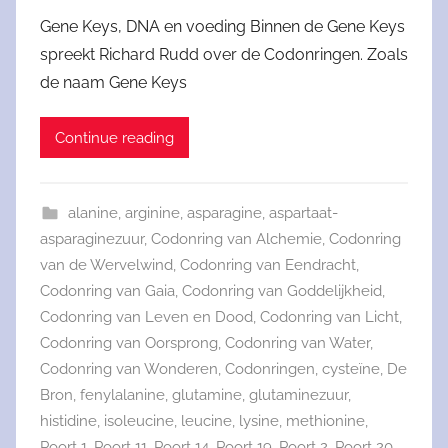
Gene Keys, DNA en voeding Binnen de Gene Keys
spreekt Richard Rudd over de Codonringen. Zoals
de naam Gene Keys
Continue reading
alanine
,
arginine
,
asparagine
,
aspartaat-
asparaginezuur
,
Codonring van Alchemie
,
Codonring
van de Wervelwind
,
Codonring van Eendracht
,
Codonring van Gaia
,
Codonring van Goddelijkheid
,
Codonring van Leven en Dood
,
Codonring van Licht
,
Codonring van Oorsprong
,
Codonring van Water
,
Codonring van Wonderen
,
Codonringen
,
cysteïne
,
De
Bron
,
fenylalanine
,
glutamine
,
glutaminezuur
,
histidine
,
isoleucine
,
leucine
,
lysine
,
methionine
,
Poort 1
,
Poort 11
,
Poort 14
,
Poort 19
,
Poort 2
,
Poort 20
,