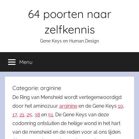
Skip
64 poorten naar
to
content
zelfkennis
Gene Keys en Human Design
Menu
Categorie:
arginine
De Ring van Mensheid wordt vertegenwoordigd
door het aminozuur
arginine
en de Gene Keys
10
,
17
,
21
,
25
,
38
en
51
. De Gene Keys van deze
codonring ontsluiten de heilige wond in het hart
van de mensheid en de reden voor al ons lijden.