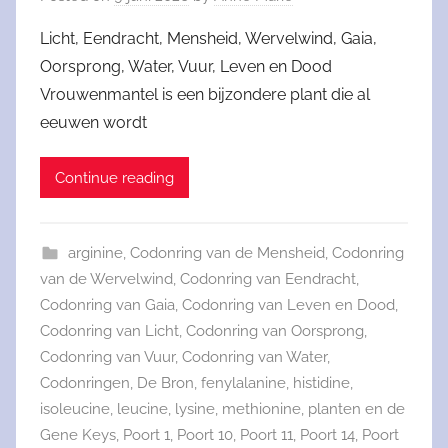
Licht, Eendracht, Mensheid, Wervelwind, Gaia,
Oorsprong, Water, Vuur, Leven en Dood
Vrouwenmantel is een bijzondere plant die al
eeuwen wordt
Continue reading
arginine
,
Codonring van de Mensheid
,
Codonring
van de Wervelwind
,
Codonring van Eendracht
,
Codonring van Gaia
,
Codonring van Leven en Dood
,
Codonring van Licht
,
Codonring van Oorsprong
,
Codonring van Vuur
,
Codonring van Water
,
Codonringen
,
De Bron
,
fenylalanine
,
histidine
,
isoleucine
,
leucine
,
lysine
,
methionine
,
planten en de
Gene Keys
,
Poort 1
,
Poort 10
,
Poort 11
,
Poort 14
,
Poort