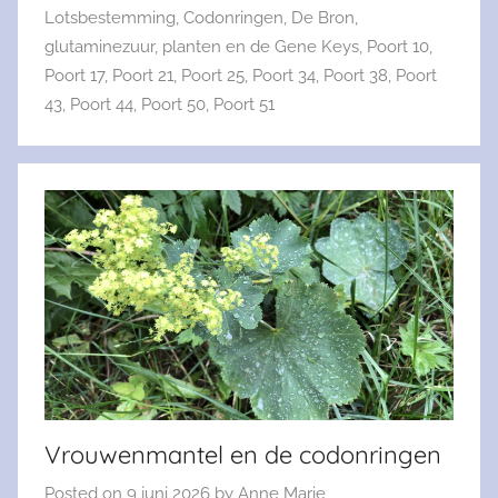
Lotsbestemming
,
Codonringen
,
De Bron
,
glutaminezuur
,
planten en de Gene Keys
,
Poort 10
,
Poort 17
,
Poort 21
,
Poort 25
,
Poort 34
,
Poort 38
,
Poort
43
,
Poort 44
,
Poort 50
,
Poort 51
Vrouwenmantel en de codonringen
Posted on
9 juni 2026
by
Anne Marie