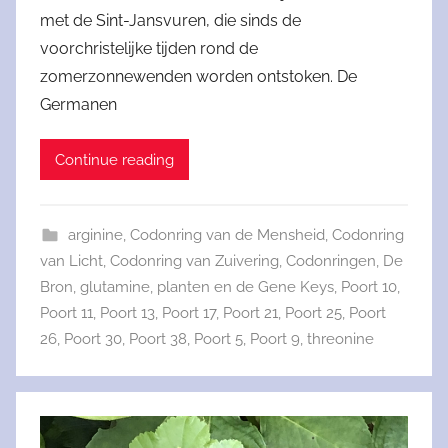
met de Sint-Jansvuren, die sinds de
voorchristelijke tijden rond de
zomerzonnewenden worden ontstoken. De
Germanen
Continue reading
arginine
,
Codonring van de Mensheid
,
Codonring
van Licht
,
Codonring van Zuivering
,
Codonringen
,
De
Bron
,
glutamine
,
planten en de Gene Keys
,
Poort 10
,
Poort 11
,
Poort 13
,
Poort 17
,
Poort 21
,
Poort 25
,
Poort
26
,
Poort 30
,
Poort 38
,
Poort 5
,
Poort 9
,
threonine