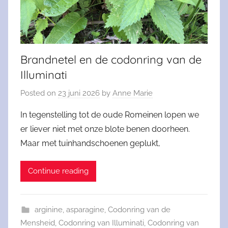
Brandnetel en de codonring van de
Illuminati
Posted on
23 juni 2026
by
Anne Marie
In tegenstelling tot de oude Romeinen lopen we
er liever niet met onze blote benen doorheen.
Maar met tuinhandschoenen geplukt,
Continue reading
arginine
,
asparagine
,
Codonring van de
Mensheid
,
Codonring van Illuminati
,
Codonring van