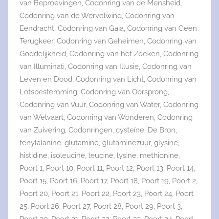
van Beproevingen
,
Codonring van de Mensheid
,
Codonring van de Wervelwind
,
Codonring van
Eendracht
,
Codonring van Gaia
,
Codonring van Geen
Terugkeer
,
Codonring van Geheimen
,
Codonring van
Goddelijkheid
,
Codonring van het Zoeken
,
Codonring
van Illuminati
,
Codonring van Illusie
,
Codonring van
Leven en Dood
,
Codonring van Licht
,
Codonring van
Lotsbestemming
,
Codonring van Oorsprong
,
Codonring van Vuur
,
Codonring van Water
,
Codonring
van Welvaart
,
Codonring van Wonderen
,
Codonring
van Zuivering
,
Codonringen
,
cysteïne
,
De Bron
,
fenylalanine
,
glutamine
,
glutaminezuur
,
glysine
,
histidine
,
isoleucine
,
leucine
,
lysine
,
methionine
,
Poort 1
,
Poort 10
,
Poort 11
,
Poort 12
,
Poort 13
,
Poort 14
,
Poort 15
,
Poort 16
,
Poort 17
,
Poort 18
,
Poort 19
,
Poort 2
,
Poort 20
,
Poort 21
,
Poort 22
,
Poort 23
,
Poort 24
,
Poort
25
,
Poort 26
,
Poort 27
,
Poort 28
,
Poort 29
,
Poort 3
,