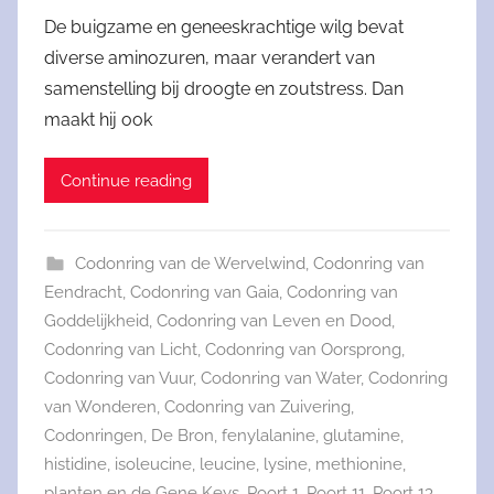
De buigzame en geneeskrachtige wilg bevat
diverse aminozuren, maar verandert van
samenstelling bij droogte en zoutstress. Dan
maakt hij ook
Continue reading
Codonring van de Wervelwind
,
Codonring van
Eendracht
,
Codonring van Gaia
,
Codonring van
Goddelijkheid
,
Codonring van Leven en Dood
,
Codonring van Licht
,
Codonring van Oorsprong
,
Codonring van Vuur
,
Codonring van Water
,
Codonring
van Wonderen
,
Codonring van Zuivering
,
Codonringen
,
De Bron
,
fenylalanine
,
glutamine
,
histidine
,
isoleucine
,
leucine
,
lysine
,
methionine
,
planten en de Gene Keys
,
Poort 1
,
Poort 11
,
Poort 13
,