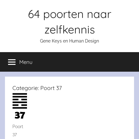
Skip
64 poorten naar
to
content
zelfkennis
Gene Keys en Human Design
Menu
Categorie:
Poort 37
Poort
37