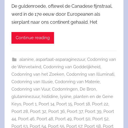
De guldenroede, oftewel de Canadese fijnstraal,
werd in de 17e eeuw door Europeanen als
sierplant naar ons continent gehaald. Het
Continue reading
alanine
,
aspartaat-asparaginezuur
,
Codonring van
de Wervelwind
,
Codonring van Goddelijkheid
,
Codonring van het Zoeken
,
Codonring van Illuminati
,
Codonring van Illusie
,
Codonring van Materie
,
Codonring van Vuur
,
Codonringen
,
De Bron
,
glutaminezuur
,
histidine
,
lysine
,
planten en de Gene
Keys
,
Poort 1
,
Poort 14
,
Poort 15
,
Poort 18
,
Poort 22
,
Poort 28
,
Poort 32
,
Poort 36
,
Poort 37
,
Poort 39
,
Poort
44
,
Poort 46
,
Poort 48
,
Poort 49
,
Poort 50
,
Poort 52
,
Poort 53
,
Poort 54
,
Poort 55
,
Poort 57
,
Poort 58
,
Poort