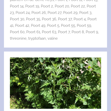
Poort 14
,
Poort 19
,
Poort 2
,
Poort 20
,
Poort 22
,
Poort
23
,
Poort 24
,
Poort 26
,
Poort 27
,
Poort 29
,
Poort 3
,
Poort 30
,
Poort 35
,
Poort 36
,
Poort 37
,
Poort 4
,
Poort
41
,
Poort 42
,
Poort 49
,
Poort 5
,
Poort 55
,
Poort 59
,
Poort 60
,
Poort 61
,
Poort 63
,
Poort 7
,
Poort 8
,
Poort 9
,
threonine
,
tryptofaan
,
valine