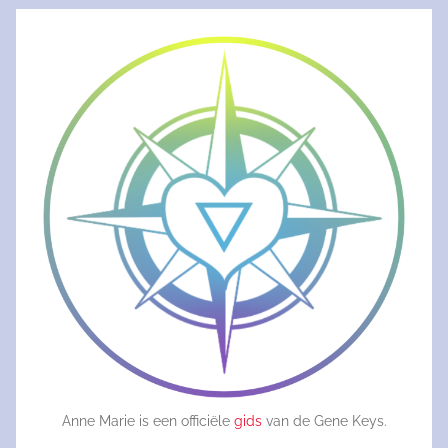
Anne Marie is een officiële
gids
van de Gene Keys.