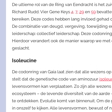
De ultieme rol van de Ring van Eendracht is het zui
Richard Rudd. Vier Gene Keys
4
,
7
,
29
en
59
bevatte
bereiken. Deze codes hebben lang invloed gehad 
De combinatie van deugd, vergeving, toewijding en
leiderschap: collectief leiderschap. Deze codonri
Hierdoor verandert ook de manier waarop we met e
geslacht.
Isoleucine
De codonring van Gaia laat zien dat alle wezens op 
stelt dat de genetische code van aminozuur
isoleu
levensvormen kan verplaatsen. Zo zijn alle wezen
ecosysteem – de levende diversiteit van de aarde –
te ontdekken. Evolutie komt van binnenuit. Om d
in onszelf te kijken. Alle levensvormen, bewust of