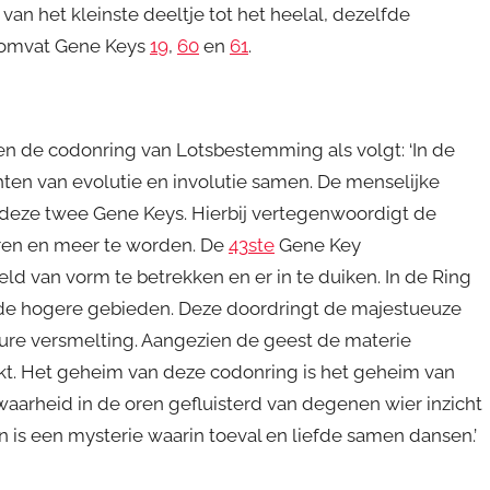
van het kleinste deeltje tot het heelal, dezelfde
a omvat Gene Keys
19
,
60
en
61
.
n de codonring van Lotsbestemming als volgt: ‘In de
en van evolutie en involutie samen. De menselijke
 deze twee Gene Keys. Hierbij vertegenwoordigt de
ren en meer te worden. De
43ste
Gene Key
 van vorm te betrekken en er in te duiken. In de Ring
e hogere gebieden. Deze doordringt de majestueuze
 pure versmelting. Aangezien de geest de materie
t. Het geheim van deze codonring is het geheim van
aarheid in de oren gefluisterd van degenen wier inzicht
 is een mysterie waarin toeval en liefde samen dansen.’