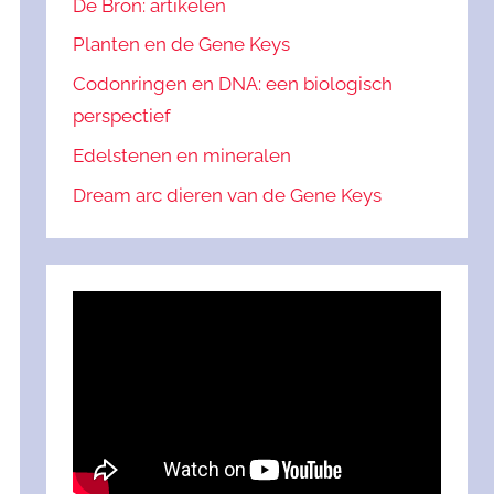
De Bron: artikelen
Planten en de Gene Keys
Codonringen en DNA: een biologisch
perspectief
Edelstenen en mineralen
Dream arc dieren van de Gene Keys