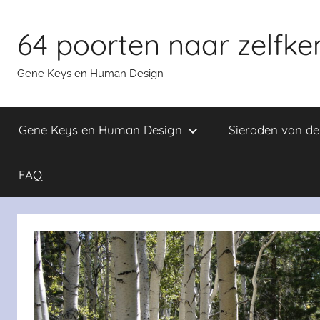
Skip
to
64 poorten naar zelfke
content
Gene Keys en Human Design
Gene Keys en Human Design
Sieraden van d
FAQ