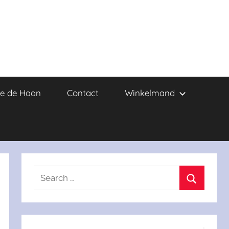
e de Haan
Contact
Winkelmand
Search
for:
Search