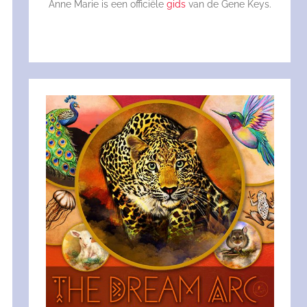
Anne Marie is een officiële
gids
van de Gene Keys.