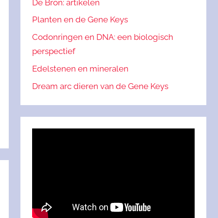
De Bron: artikelen
Planten en de Gene Keys
Codonringen en DNA: een biologisch
perspectief
Edelstenen en mineralen
Dream arc dieren van de Gene Keys