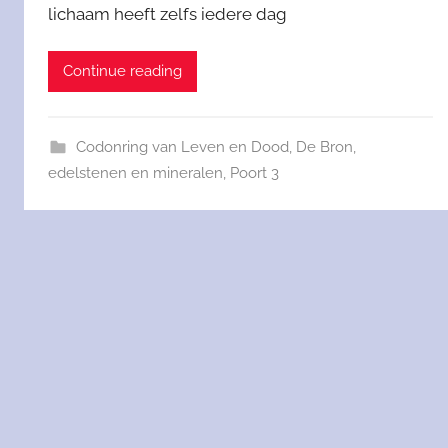
lichaam heeft zelfs iedere dag
Continue reading
Codonring van Leven en Dood
,
De Bron
,
edelstenen en mineralen
,
Poort 3