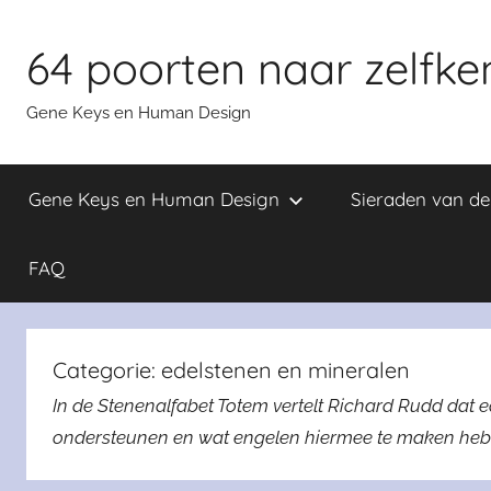
Skip
to
64 poorten naar zelfke
content
Gene Keys en Human Design
Gene Keys en Human Design
Sieraden van d
FAQ
Categorie:
edelstenen en mineralen
In de Stenenalfabet Totem vertelt Richard Rudd dat e
ondersteunen en wat engelen hiermee te maken heb