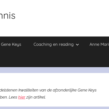
nnis
e Gene Keys
Coaching en reading
Anne Mari
delstenen kwaliteiten van de afzonderlijke Gene Keys
ben. Lees
hier
zijn artikel.