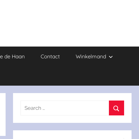
e de Haan
Contact
Winkelmand
Search
for:
Search