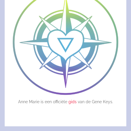
Anne Marie is een officiële
gids
van de Gene Keys.