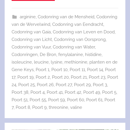
arginine
,
Codonring van de Mensheid
,
Codonring
van de Wervelwind
,
Codonring van Eendracht
,
Codonring van Gaia
,
Codonring van Leven en Dood
,
Codonring van Licht
,
Codonring van Oorsprong
,
Codonring van Vuur
,
Codonring van Water
,
Codonringen
,
De Bron
,
fenylalanine
,
histidine
,
isoleucine
,
leucine
,
lysine
,
methionine
,
planten en de
Gene Keys
,
Poort 1
,
Poort 10
,
Poort 11
,
Poort 14
,
Poort
17
,
Poort 19
,
Poort 2
,
Poort 20
,
Poort 21
,
Poort 23
,
Poort
24
,
Poort 25
,
Poort 26
,
Poort 27
,
Poort 29
,
Poort 3
,
Poort 38
,
Poort 4
,
Poort 41
,
Poort 42
,
Poort 49
,
Poort 5
,
Poort 51
,
Poort 55
,
Poort 59
,
Poort 60
,
Poort 61
,
Poort
7
,
Poort 8
,
Poort 9
,
threonine
,
valine