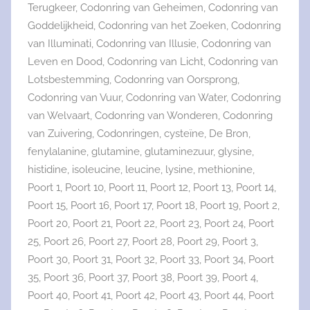
Terugkeer
,
Codonring van Geheimen
,
Codonring van
Goddelijkheid
,
Codonring van het Zoeken
,
Codonring
van Illuminati
,
Codonring van Illusie
,
Codonring van
Leven en Dood
,
Codonring van Licht
,
Codonring van
Lotsbestemming
,
Codonring van Oorsprong
,
Codonring van Vuur
,
Codonring van Water
,
Codonring
van Welvaart
,
Codonring van Wonderen
,
Codonring
van Zuivering
,
Codonringen
,
cysteïne
,
De Bron
,
fenylalanine
,
glutamine
,
glutaminezuur
,
glysine
,
histidine
,
isoleucine
,
leucine
,
lysine
,
methionine
,
Poort 1
,
Poort 10
,
Poort 11
,
Poort 12
,
Poort 13
,
Poort 14
,
Poort 15
,
Poort 16
,
Poort 17
,
Poort 18
,
Poort 19
,
Poort 2
,
Poort 20
,
Poort 21
,
Poort 22
,
Poort 23
,
Poort 24
,
Poort
25
,
Poort 26
,
Poort 27
,
Poort 28
,
Poort 29
,
Poort 3
,
Poort 30
,
Poort 31
,
Poort 32
,
Poort 33
,
Poort 34
,
Poort
35
,
Poort 36
,
Poort 37
,
Poort 38
,
Poort 39
,
Poort 4
,
Poort 40
,
Poort 41
,
Poort 42
,
Poort 43
,
Poort 44
,
Poort