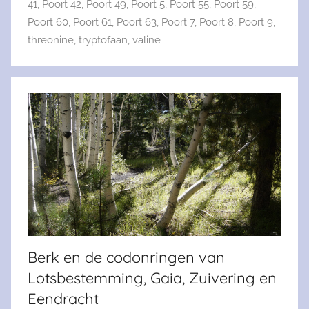
41
,
Poort 42
,
Poort 49
,
Poort 5
,
Poort 55
,
Poort 59
,
Poort 60
,
Poort 61
,
Poort 63
,
Poort 7
,
Poort 8
,
Poort 9
,
threonine
,
tryptofaan
,
valine
Berk en de codonringen van
Lotsbestemming, Gaia, Zuivering en
Eendracht