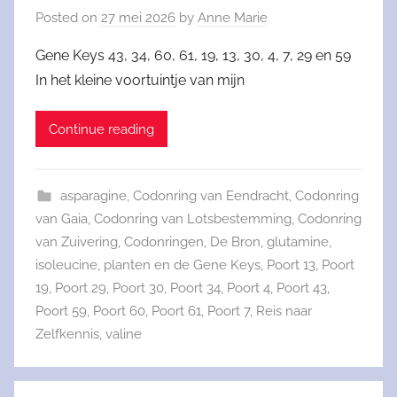
Posted on
27 mei 2026
by
Anne Marie
Gene Keys 43, 34, 60, 61, 19, 13, 30, 4, 7, 29 en 59
In het kleine voortuintje van mijn
Continue reading
asparagine
,
Codonring van Eendracht
,
Codonring
van Gaia
,
Codonring van Lotsbestemming
,
Codonring
van Zuivering
,
Codonringen
,
De Bron
,
glutamine
,
isoleucine
,
planten en de Gene Keys
,
Poort 13
,
Poort
19
,
Poort 29
,
Poort 30
,
Poort 34
,
Poort 4
,
Poort 43
,
Poort 59
,
Poort 60
,
Poort 61
,
Poort 7
,
Reis naar
Zelfkennis
,
valine