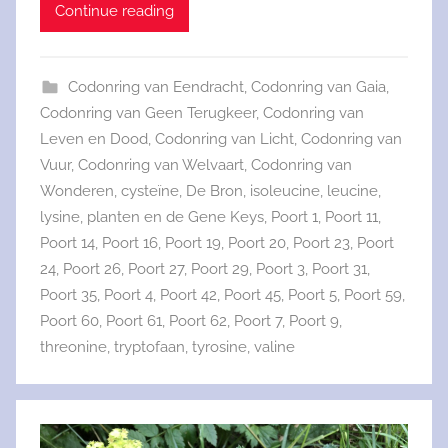
Continue reading
Codonring van Eendracht
,
Codonring van Gaia
,
Codonring van Geen Terugkeer
,
Codonring van
Leven en Dood
,
Codonring van Licht
,
Codonring van
Vuur
,
Codonring van Welvaart
,
Codonring van
Wonderen
,
cysteïne
,
De Bron
,
isoleucine
,
leucine
,
lysine
,
planten en de Gene Keys
,
Poort 1
,
Poort 11
,
Poort 14
,
Poort 16
,
Poort 19
,
Poort 20
,
Poort 23
,
Poort
24
,
Poort 26
,
Poort 27
,
Poort 29
,
Poort 3
,
Poort 31
,
Poort 35
,
Poort 4
,
Poort 42
,
Poort 45
,
Poort 5
,
Poort 59
,
Poort 60
,
Poort 61
,
Poort 62
,
Poort 7
,
Poort 9
,
threonine
,
tryptofaan
,
tyrosine
,
valine