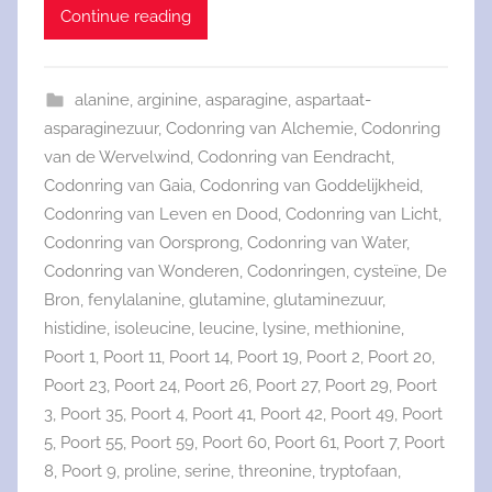
Continue reading
alanine
,
arginine
,
asparagine
,
aspartaat-
asparaginezuur
,
Codonring van Alchemie
,
Codonring
van de Wervelwind
,
Codonring van Eendracht
,
Codonring van Gaia
,
Codonring van Goddelijkheid
,
Codonring van Leven en Dood
,
Codonring van Licht
,
Codonring van Oorsprong
,
Codonring van Water
,
Codonring van Wonderen
,
Codonringen
,
cysteïne
,
De
Bron
,
fenylalanine
,
glutamine
,
glutaminezuur
,
histidine
,
isoleucine
,
leucine
,
lysine
,
methionine
,
Poort 1
,
Poort 11
,
Poort 14
,
Poort 19
,
Poort 2
,
Poort 20
,
Poort 23
,
Poort 24
,
Poort 26
,
Poort 27
,
Poort 29
,
Poort
3
,
Poort 35
,
Poort 4
,
Poort 41
,
Poort 42
,
Poort 49
,
Poort
5
,
Poort 55
,
Poort 59
,
Poort 60
,
Poort 61
,
Poort 7
,
Poort
8
,
Poort 9
,
proline
,
serine
,
threonine
,
tryptofaan
,