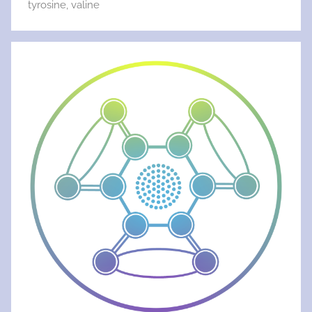
tyrosine
,
valine