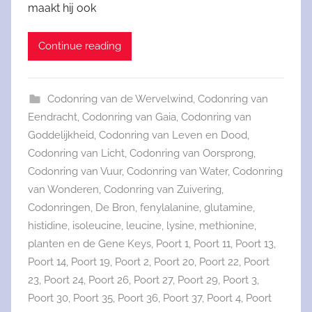
maakt hij ook
Continue reading
Codonring van de Wervelwind
,
Codonring van
Eendracht
,
Codonring van Gaia
,
Codonring van
Goddelijkheid
,
Codonring van Leven en Dood
,
Codonring van Licht
,
Codonring van Oorsprong
,
Codonring van Vuur
,
Codonring van Water
,
Codonring
van Wonderen
,
Codonring van Zuivering
,
Codonringen
,
De Bron
,
fenylalanine
,
glutamine
,
histidine
,
isoleucine
,
leucine
,
lysine
,
methionine
,
planten en de Gene Keys
,
Poort 1
,
Poort 11
,
Poort 13
,
Poort 14
,
Poort 19
,
Poort 2
,
Poort 20
,
Poort 22
,
Poort
23
,
Poort 24
,
Poort 26
,
Poort 27
,
Poort 29
,
Poort 3
,
Poort 30
,
Poort 35
,
Poort 36
,
Poort 37
,
Poort 4
,
Poort