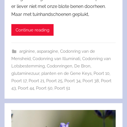
er liever niet met onze blote benen doorheen.
Maar met tuinhandschoenen geplukt,
Continue reading
arginine
,
asparagine
,
Codonring van de
Mensheid
,
Codonring van Illuminati
,
Codonring van
Lotsbestemming
,
Codonringen
,
De Bron
,
glutaminezuur
,
planten en de Gene Keys
,
Poort 10
,
Poort 17
,
Poort 21
,
Poort 25
,
Poort 34
,
Poort 38
,
Poort
43
,
Poort 44
,
Poort 50
,
Poort 51