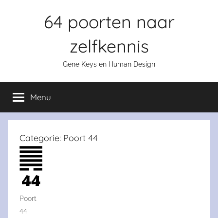
Skip
64 poorten naar
to
content
zelfkennis
Gene Keys en Human Design
Menu
Categorie:
Poort 44
Poort
44