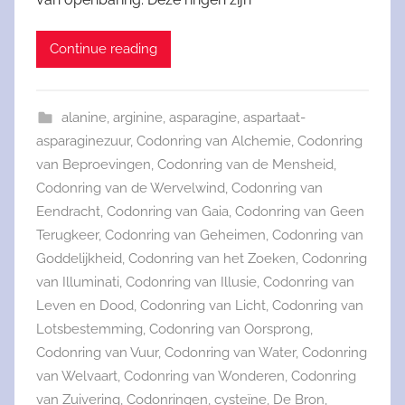
Continue reading
alanine
,
arginine
,
asparagine
,
aspartaat-
asparaginezuur
,
Codonring van Alchemie
,
Codonring
van Beproevingen
,
Codonring van de Mensheid
,
Codonring van de Wervelwind
,
Codonring van
Eendracht
,
Codonring van Gaia
,
Codonring van Geen
Terugkeer
,
Codonring van Geheimen
,
Codonring van
Goddelijkheid
,
Codonring van het Zoeken
,
Codonring
van Illuminati
,
Codonring van Illusie
,
Codonring van
Leven en Dood
,
Codonring van Licht
,
Codonring van
Lotsbestemming
,
Codonring van Oorsprong
,
Codonring van Vuur
,
Codonring van Water
,
Codonring
van Welvaart
,
Codonring van Wonderen
,
Codonring
van Zuivering
,
Codonringen
,
cysteïne
,
De Bron
,