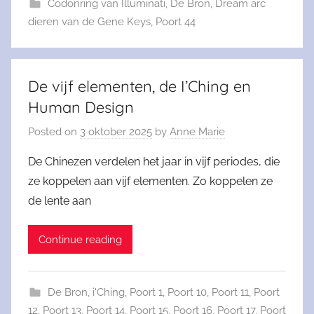
Codonring van Illuminati
,
De Bron
,
Dream arc
dieren van de Gene Keys
,
Poort 44
De vijf elementen, de I’Ching en
Human Design
Posted on
3 oktober 2025
by
Anne Marie
De Chinezen verdelen het jaar in vijf periodes, die
ze koppelen aan vijf elementen. Zo koppelen ze
de lente aan
Continue reading
De Bron
,
i'Ching
,
Poort 1
,
Poort 10
,
Poort 11
,
Poort
12
,
Poort 13
,
Poort 14
,
Poort 15
,
Poort 16
,
Poort 17
,
Poort