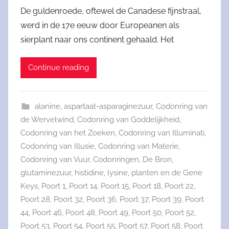
De guldenroede, oftewel de Canadese fijnstraal,
werd in de 17e eeuw door Europeanen als
sierplant naar ons continent gehaald. Het
Continue reading
alanine
,
aspartaat-asparaginezuur
,
Codonring van
de Wervelwind
,
Codonring van Goddelijkheid
,
Codonring van het Zoeken
,
Codonring van Illuminati
,
Codonring van Illusie
,
Codonring van Materie
,
Codonring van Vuur
,
Codonringen
,
De Bron
,
glutaminezuur
,
histidine
,
lysine
,
planten en de Gene
Keys
,
Poort 1
,
Poort 14
,
Poort 15
,
Poort 18
,
Poort 22
,
Poort 28
,
Poort 32
,
Poort 36
,
Poort 37
,
Poort 39
,
Poort
44
,
Poort 46
,
Poort 48
,
Poort 49
,
Poort 50
,
Poort 52
,
Poort 53
,
Poort 54
,
Poort 55
,
Poort 57
,
Poort 58
,
Poort