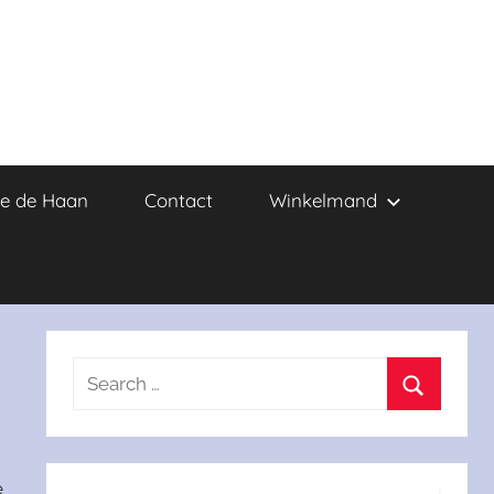
e de Haan
Contact
Winkelmand
Search
for:
Search
e