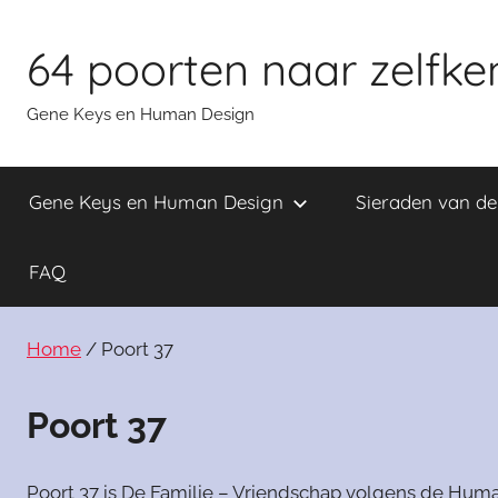
Skip
to
64 poorten naar zelfke
content
Gene Keys en Human Design
Gene Keys en Human Design
Sieraden van d
FAQ
Home
/ Poort 37
Poort 37
Poort 37 is De Familie – Vriendschap volgens de Huma