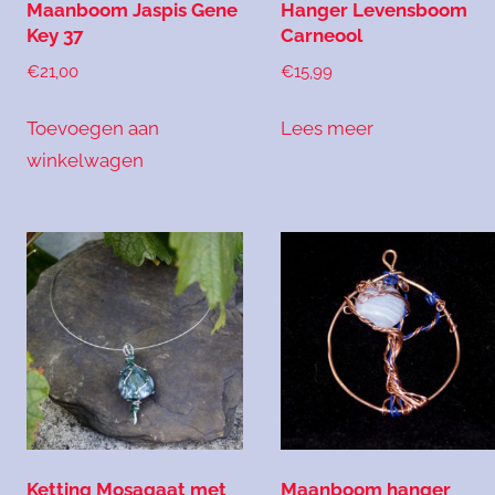
Maanboom Jaspis Gene
Hanger Levensboom
Key 37
Carneool
€
21,00
€
15,99
Toevoegen aan
Lees meer
winkelwagen
Ketting Mosagaat met
Maanboom hanger