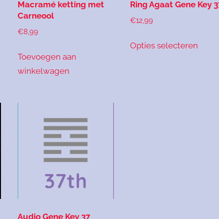
Macramé ketting met
Ring Agaat Gene Key 3
Carneool
€
12,99
€
8,99
Dit
Opties selecteren
prod
Toevoegen aan
heeft
winkelwagen
meer
variat
Deze
optie
kan
geko
word
op
de
prod
Audio Gene Key 37