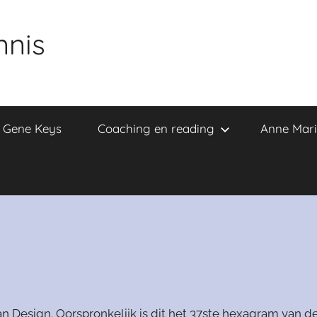
nnis
e Gene Keys
Coaching en reading
Anne Mari
n Design. Oorspronkelijk is dit het 37ste hexagram van d