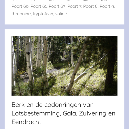
Poort 60
,
Poort 61
,
Poort 63
,
Poort 7
,
Poort 8
,
Poort 9
,
threonine
,
tryptofaan
,
valine
Berk en de codonringen van
Lotsbestemming, Gaia, Zuivering en
Eendracht