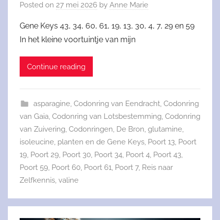
Posted on
27 mei 2026
by
Anne Marie
Gene Keys 43, 34, 60, 61, 19, 13, 30, 4, 7, 29 en 59
In het kleine voortuintje van mijn
Continue reading
asparagine
,
Codonring van Eendracht
,
Codonring
van Gaia
,
Codonring van Lotsbestemming
,
Codonring
van Zuivering
,
Codonringen
,
De Bron
,
glutamine
,
isoleucine
,
planten en de Gene Keys
,
Poort 13
,
Poort
19
,
Poort 29
,
Poort 30
,
Poort 34
,
Poort 4
,
Poort 43
,
Poort 59
,
Poort 60
,
Poort 61
,
Poort 7
,
Reis naar
Zelfkennis
,
valine