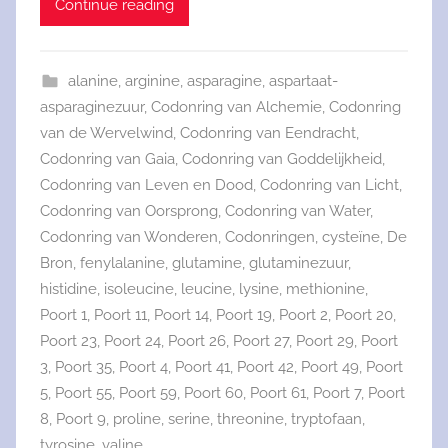
Continue reading
alanine
,
arginine
,
asparagine
,
aspartaat-
asparaginezuur
,
Codonring van Alchemie
,
Codonring
van de Wervelwind
,
Codonring van Eendracht
,
Codonring van Gaia
,
Codonring van Goddelijkheid
,
Codonring van Leven en Dood
,
Codonring van Licht
,
Codonring van Oorsprong
,
Codonring van Water
,
Codonring van Wonderen
,
Codonringen
,
cysteïne
,
De
Bron
,
fenylalanine
,
glutamine
,
glutaminezuur
,
histidine
,
isoleucine
,
leucine
,
lysine
,
methionine
,
Poort 1
,
Poort 11
,
Poort 14
,
Poort 19
,
Poort 2
,
Poort 20
,
Poort 23
,
Poort 24
,
Poort 26
,
Poort 27
,
Poort 29
,
Poort
3
,
Poort 35
,
Poort 4
,
Poort 41
,
Poort 42
,
Poort 49
,
Poort
5
,
Poort 55
,
Poort 59
,
Poort 60
,
Poort 61
,
Poort 7
,
Poort
8
,
Poort 9
,
proline
,
serine
,
threonine
,
tryptofaan
,
tyrosine
,
valine