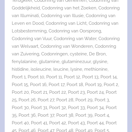
Terugkeer
,
Codonring van Geheimen
,
Codonring van
Goddelijkheid
,
Codonring van het Zoeken
,
Codonring
van Illuminati
,
Codonring van Illusie
,
Codonring van
Leven en Dood
,
Codonring van Licht
,
Codonring van
Lotsbestemming
,
Codonring van Oorsprong
,
Codonring van Vuur
,
Codonring van Water
,
Codonring
van Welvaart
,
Codonring van Wonderen
,
Codonring
van Zuivering
,
Codonringen
,
cysteïne
,
De Bron
,
fenylalanine
,
glutamine
,
glutaminezuur
,
glysine
,
histidine
,
isoleucine
,
leucine
,
lysine
,
methionine
,
Poort 1
,
Poort 10
,
Poort 11
,
Poort 12
,
Poort 13
,
Poort 14
,
Poort 15
,
Poort 16
,
Poort 17
,
Poort 18
,
Poort 19
,
Poort 2
,
Poort 20
,
Poort 21
,
Poort 22
,
Poort 23
,
Poort 24
,
Poort
25
,
Poort 26
,
Poort 27
,
Poort 28
,
Poort 29
,
Poort 3
,
Poort 30
,
Poort 31
,
Poort 32
,
Poort 33
,
Poort 34
,
Poort
35
,
Poort 36
,
Poort 37
,
Poort 38
,
Poort 39
,
Poort 4
,
Poort 40
,
Poort 41
,
Poort 42
,
Poort 43
,
Poort 44
,
Poort
45
,
Poort 46
,
Poort 47
,
Poort 48
,
Poort 49
,
Poort 5
,