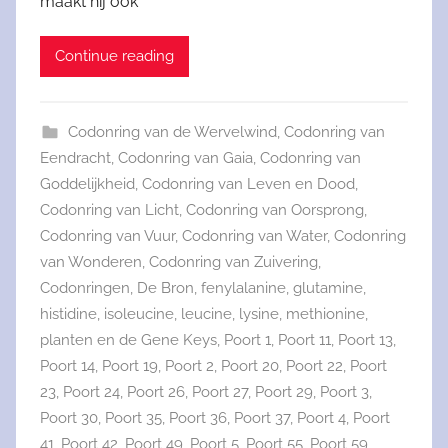
maakt hij ook
Continue reading
Codonring van de Wervelwind
,
Codonring van
Eendracht
,
Codonring van Gaia
,
Codonring van
Goddelijkheid
,
Codonring van Leven en Dood
,
Codonring van Licht
,
Codonring van Oorsprong
,
Codonring van Vuur
,
Codonring van Water
,
Codonring
van Wonderen
,
Codonring van Zuivering
,
Codonringen
,
De Bron
,
fenylalanine
,
glutamine
,
histidine
,
isoleucine
,
leucine
,
lysine
,
methionine
,
planten en de Gene Keys
,
Poort 1
,
Poort 11
,
Poort 13
,
Poort 14
,
Poort 19
,
Poort 2
,
Poort 20
,
Poort 22
,
Poort
23
,
Poort 24
,
Poort 26
,
Poort 27
,
Poort 29
,
Poort 3
,
Poort 30
,
Poort 35
,
Poort 36
,
Poort 37
,
Poort 4
,
Poort
41
,
Poort 42
,
Poort 49
,
Poort 5
,
Poort 55
,
Poort 59
,