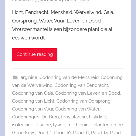
Licht, Eendracht, Mensheid, Wervelwind, Gaia,
Oorsprong, Water, Vuur, Leven en Dood
Vrouwenmantel is een bijzondere plant die al
eeuwen wordt
Continue reading
arginine
,
Codonring van de Mensheid
,
Codonring
van de Wervelwind
,
Codonring van Eendracht
,
Codonring van Gaia
,
Codonring van Leven en Dood
,
Codonring van Licht
,
Codonring van Oorsprong
,
Codonring van Vuur
,
Codonring van Water
,
Codonringen
,
De Bron
,
fenylalanine
,
histidine
,
isoleucine
,
leucine
,
lysine
,
methionine
,
planten en de
Gene Keys
,
Poort 1
,
Poort 10
,
Poort 11
,
Poort 14
,
Poort