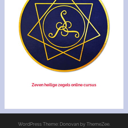
Zeven heilige zegels online cursus
WordPress Theme: Donovan by ThemeZee.