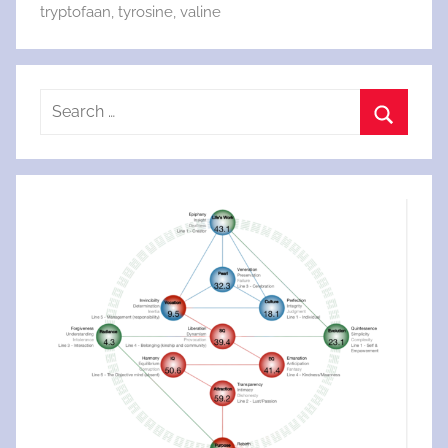
tryptofaan
,
tyrosine
,
valine
Search
for:
Search