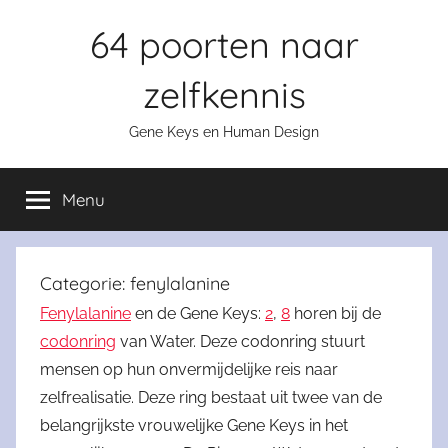
Skip
64 poorten naar
to
content
zelfkennis
Gene Keys en Human Design
Menu
Categorie:
fenylalanine
Fenylalanine
en de Gene Keys:
2
,
8
horen bij de
codonring
van Water. Deze codonring stuurt
mensen op hun onvermijdelijke reis naar
zelfrealisatie. Deze ring bestaat uit twee van de
belangrijkste vrouwelijke Gene Keys in het