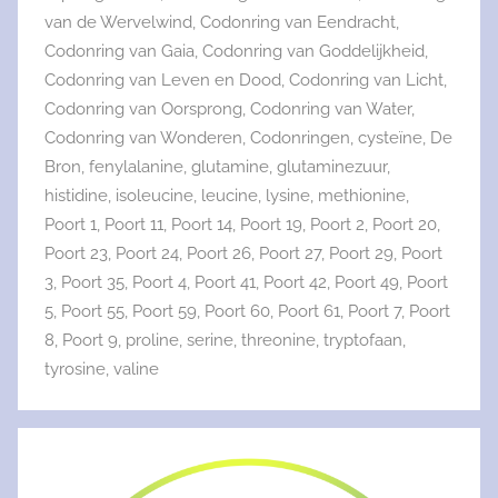
van de Wervelwind
,
Codonring van Eendracht
,
Codonring van Gaia
,
Codonring van Goddelijkheid
,
Codonring van Leven en Dood
,
Codonring van Licht
,
Codonring van Oorsprong
,
Codonring van Water
,
Codonring van Wonderen
,
Codonringen
,
cysteïne
,
De
Bron
,
fenylalanine
,
glutamine
,
glutaminezuur
,
histidine
,
isoleucine
,
leucine
,
lysine
,
methionine
,
Poort 1
,
Poort 11
,
Poort 14
,
Poort 19
,
Poort 2
,
Poort 20
,
Poort 23
,
Poort 24
,
Poort 26
,
Poort 27
,
Poort 29
,
Poort
3
,
Poort 35
,
Poort 4
,
Poort 41
,
Poort 42
,
Poort 49
,
Poort
5
,
Poort 55
,
Poort 59
,
Poort 60
,
Poort 61
,
Poort 7
,
Poort
8
,
Poort 9
,
proline
,
serine
,
threonine
,
tryptofaan
,
tyrosine
,
valine