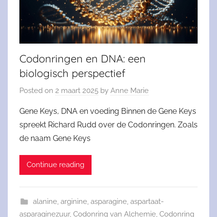
Codonringen en DNA: een
biologisch perspectief
Posted on
2 maart 2025
by
Anne Marie
Gene Keys, DNA en voeding Binnen de Gene Keys
spreekt Richard Rudd over de Codonringen. Zoals
de naam Gene Keys
Continue reading
alanine
,
arginine
,
asparagine
,
aspartaat-
asparaginezuur
,
Codonring van Alchemie
,
Codonring