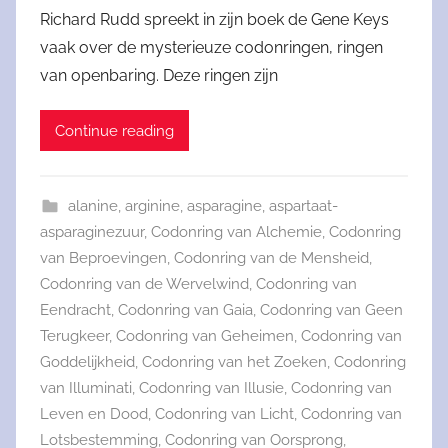
Richard Rudd spreekt in zijn boek de Gene Keys
vaak over de mysterieuze codonringen, ringen
van openbaring. Deze ringen zijn
Continue reading
alanine
,
arginine
,
asparagine
,
aspartaat-
asparaginezuur
,
Codonring van Alchemie
,
Codonring
van Beproevingen
,
Codonring van de Mensheid
,
Codonring van de Wervelwind
,
Codonring van
Eendracht
,
Codonring van Gaia
,
Codonring van Geen
Terugkeer
,
Codonring van Geheimen
,
Codonring van
Goddelijkheid
,
Codonring van het Zoeken
,
Codonring
van Illuminati
,
Codonring van Illusie
,
Codonring van
Leven en Dood
,
Codonring van Licht
,
Codonring van
Lotsbestemming
,
Codonring van Oorsprong
,