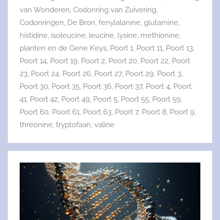
van Wonderen
,
Codonring van Zuivering
,
Codonringen
,
De Bron
,
fenylalanine
,
glutamine
,
histidine
,
isoleucine
,
leucine
,
lysine
,
methionine
,
planten en de Gene Keys
,
Poort 1
,
Poort 11
,
Poort 13
,
Poort 14
,
Poort 19
,
Poort 2
,
Poort 20
,
Poort 22
,
Poort
23
,
Poort 24
,
Poort 26
,
Poort 27
,
Poort 29
,
Poort 3
,
Poort 30
,
Poort 35
,
Poort 36
,
Poort 37
,
Poort 4
,
Poort
41
,
Poort 42
,
Poort 49
,
Poort 5
,
Poort 55
,
Poort 59
,
Poort 60
,
Poort 61
,
Poort 63
,
Poort 7
,
Poort 8
,
Poort 9
,
threonine
,
tryptofaan
,
valine