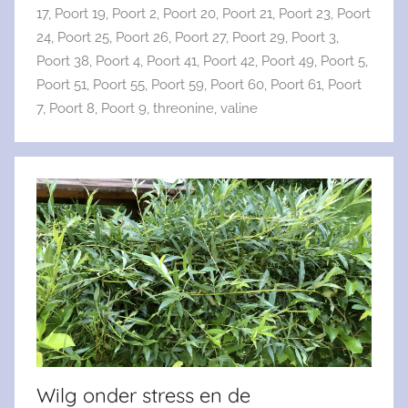
17
,
Poort 19
,
Poort 2
,
Poort 20
,
Poort 21
,
Poort 23
,
Poort
24
,
Poort 25
,
Poort 26
,
Poort 27
,
Poort 29
,
Poort 3
,
Poort 38
,
Poort 4
,
Poort 41
,
Poort 42
,
Poort 49
,
Poort 5
,
Poort 51
,
Poort 55
,
Poort 59
,
Poort 60
,
Poort 61
,
Poort
7
,
Poort 8
,
Poort 9
,
threonine
,
valine
Wilg onder stress en de