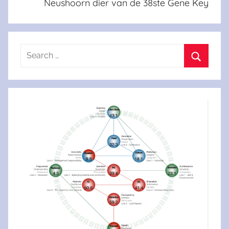
Neushoorn dier van de 38ste Gene Key
Search
for:
Search