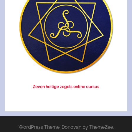
Zeven heilige zegels online cursus
WordPress Theme: Donovan by ThemeZee.