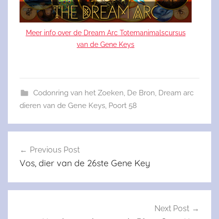
Meer info over de Dream Arc Totemanimalscursus
van de Gene Keys
Codonring van het Zoeken
,
De Bron
,
Dream arc
dieren van de Gene Keys
,
Poort 58
Berichtnavigatie
Previous Post
Vos, dier van de 26ste Gene Key
Next Post