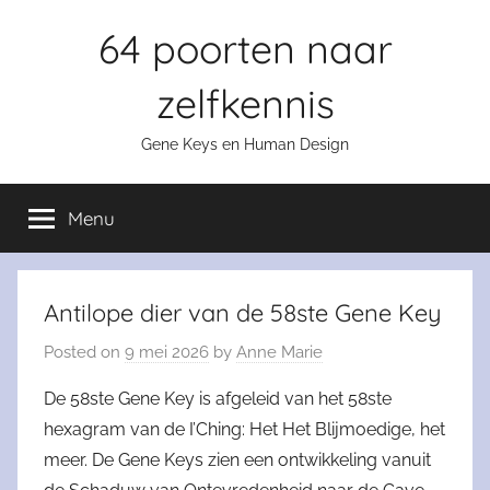
Skip
64 poorten naar
to
content
zelfkennis
Gene Keys en Human Design
Menu
Antilope dier van de 58ste Gene Key
Posted on
9 mei 2026
by
Anne Marie
De 58ste Gene Key is afgeleid van het 58ste
hexagram van de I’Ching: Het Het Blijmoedige, het
meer. De Gene Keys zien een ontwikkeling vanuit