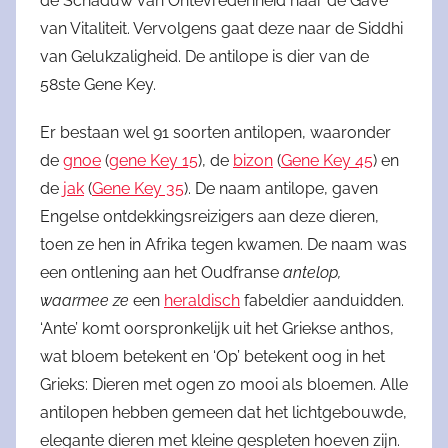
de Schaduw van Ontevredenheid naar de Gave
van Vitaliteit. Vervolgens gaat deze naar de Siddhi
van Gelukzaligheid. De antilope is dier van de
58ste Gene Key.
Er bestaan wel 91 soorten antilopen, waaronder
de
gnoe
(
gene Key 15
), de
bizon
(
Gene Key 45
) en
de
jak
(
Gene Key 35
). De naam antilope, gaven
Engelse ontdekkingsreizigers aan deze dieren,
toen ze hen in Afrika tegen kwamen. De naam was
een ontlening aan het Oudfranse
antelop,
waarmee ze
een
heraldisch
fabeldier aanduidden.
‘Ante’ komt oorspronkelijk uit het Griekse anthos,
wat bloem betekent en ‘Op’ betekent oog in het
Grieks: Dieren met ogen zo mooi als bloemen. Alle
antilopen hebben gemeen dat het lichtgebouwde,
elegante dieren met kleine gespleten hoeven zijn.