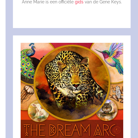
Anne Marie is een officiële
gids
van de Gene Keys.