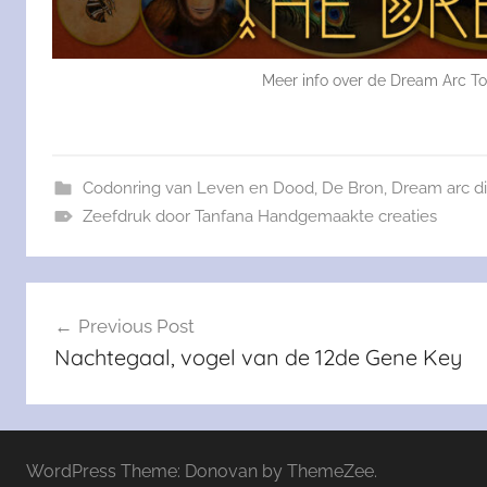
Meer info over de Dream Arc T
Codonring van Leven en Dood
,
De Bron
,
Dream arc d
Zeefdruk door Tanfana Handgemaakte creaties
Berichtnavigatie
Previous Post
Nachtegaal, vogel van de 12de Gene Key
WordPress Theme: Donovan by ThemeZee.