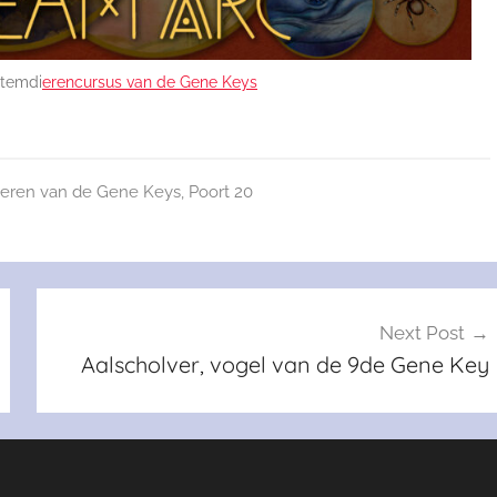
otemdi
erencursus van de Gene Keys
ieren van de Gene Keys
,
Poort 20
Next Post
Aalscholver, vogel van de 9de Gene Key