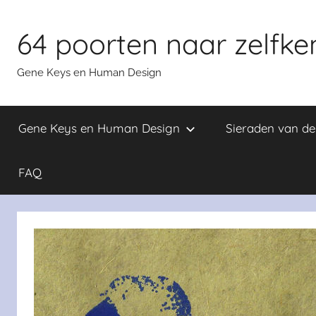
Skip
to
64 poorten naar zelfke
content
Gene Keys en Human Design
Gene Keys en Human Design
Sieraden van d
FAQ