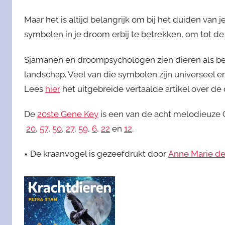
Maar het is altijd belangrijk om bij het duiden va
symbolen in je droom erbij te betrekken, om tot de 
Sjamanen en droompsychologen zien dieren als bela
landschap. Veel van die symbolen zijn universeel en
Lees
hier
het uitgebreide vertaalde artikel over de 
De
20ste Gene Key
is een van de acht melodieuze 
20
,
57
,
50
,
27
,
59
,
6
,
22
en
12
.
⭑ De kraanvogel is gezeefdrukt door
Anne Marie d