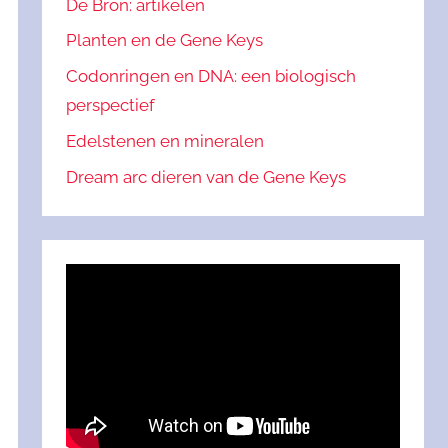
De Bron: artikelen
Planten en de Gene Keys
Codonringen en DNA: een biologisch
perspectief
Edelstenen en mineralen
Dream arc dieren van de Gene Keys