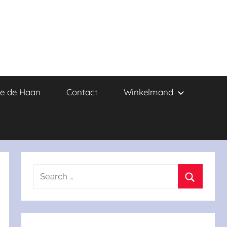
e de Haan
Contact
Winkelmand
Search
for:
Search