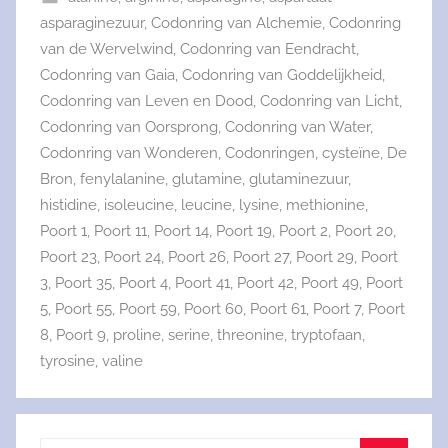
asparaginezuur
,
Codonring van Alchemie
,
Codonring
van de Wervelwind
,
Codonring van Eendracht
,
Codonring van Gaia
,
Codonring van Goddelijkheid
,
Codonring van Leven en Dood
,
Codonring van Licht
,
Codonring van Oorsprong
,
Codonring van Water
,
Codonring van Wonderen
,
Codonringen
,
cysteïne
,
De
Bron
,
fenylalanine
,
glutamine
,
glutaminezuur
,
histidine
,
isoleucine
,
leucine
,
lysine
,
methionine
,
Poort 1
,
Poort 11
,
Poort 14
,
Poort 19
,
Poort 2
,
Poort 20
,
Poort 23
,
Poort 24
,
Poort 26
,
Poort 27
,
Poort 29
,
Poort
3
,
Poort 35
,
Poort 4
,
Poort 41
,
Poort 42
,
Poort 49
,
Poort
5
,
Poort 55
,
Poort 59
,
Poort 60
,
Poort 61
,
Poort 7
,
Poort
8
,
Poort 9
,
proline
,
serine
,
threonine
,
tryptofaan
,
tyrosine
,
valine