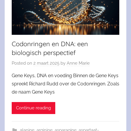
Codonringen en DNA: een
biologisch perspectief
Posted on
2 maart 2025
by
Anne Marie
Gene Keys, DNA en voeding Binnen de Gene Keys
spreekt Richard Rudd over de Codonringen. Zoals
de naam Gene Keys
Continue reading
alanine
,
arginine
,
asparagine
,
aspartaat-