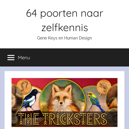
Skip
64 poorten naar
to
content
zelfkennis
Gene Keys en Human Design
Menu