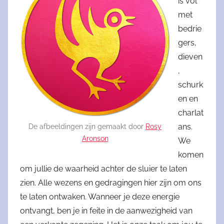
is vol
met
bedrie
gers,
dieven
,
schurk
en en
charlat
ans.
De afbeeldingen zijn gemaakt door
Rosy
Aronson
We
komen
om jullie de waarheid achter de sluier te laten
zien. Alle wezens en gedragingen hier zijn om ons
te laten ontwaken. Wanneer je deze energie
ontvangt, ben je in feite in de aanwezigheid van