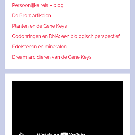
Persoonlijke reis – blog
De Bron: artikelen
Planten en de Gene Keys
Codonringen en DNA: een biologisch perspectief
Edelstenen en mineralen
Dream arc dieren van de Gene Keys