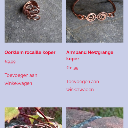
Oorklem rocaille koper
Armband Newgrange
koper
€
9,99
€
11,99
Toevoegen aan
Toevoegen aan
winkelwagen
winkelwagen