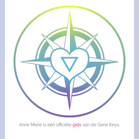
Anne Marie is een officiële
gids
van de Gene Keys.