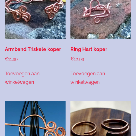
Armband Triskele koper
Ring Hart koper
€
11,99
€
10,99
Toevoegen aan
Toevoegen aan
winkelwagen
winkelwagen