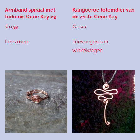
productpagina
Armband spiraal met
Kangoeroe totemdier van
turkoois Gene Key 29
de 41ste Gene Key
€
11,99
€
11,00
Lees meer
Toevoegen aan
winkelwagen