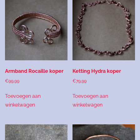
Armband Rocaille koper
Ketting Hydra koper
€
99,99
€
79,99
Toevoegen aan
Toevoegen aan
winkelwagen
winkelwagen