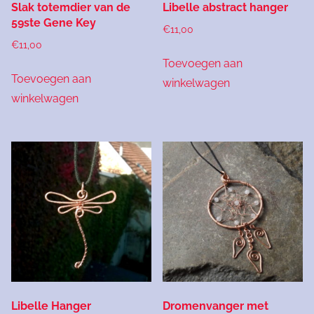
Slak totemdier van de
Libelle abstract hanger
59ste Gene Key
€
11,00
€
11,00
Toevoegen aan
Toevoegen aan
winkelwagen
winkelwagen
Libelle Hanger
Dromenvanger met