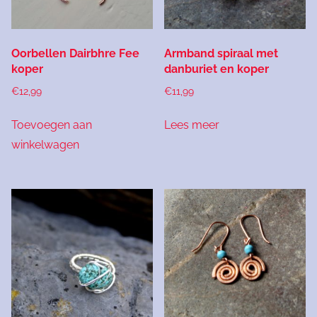
Oorbellen Dairbhre Fee
Armband spiraal met
koper
danburiet en koper
€
12,99
€
11,99
Toevoegen aan
Lees meer
winkelwagen