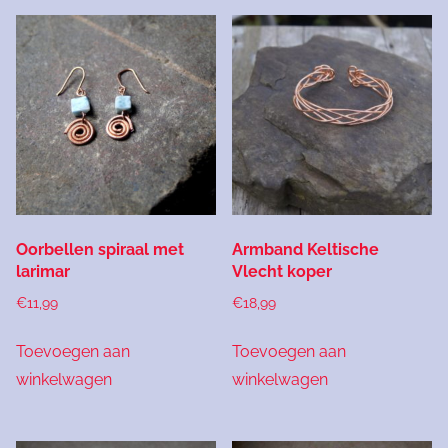
Oorbellen spiraal met
Armband Keltische
larimar
Vlecht koper
€
11,99
€
18,99
Toevoegen aan
Toevoegen aan
winkelwagen
winkelwagen