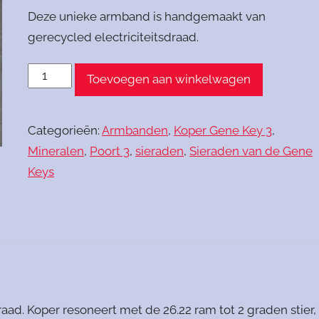
Deze unieke armband is handgemaakt van
gerecycled electriciteitsdraad.
Armband
Toevoegen aan winkelwagen
Rocaille
koper
Categorieën:
Armbanden
,
Koper Gene Key 3
,
aantal
Mineralen
,
Poort 3
,
sieraden
,
Sieraden van de Gene
Keys
ad. Koper resoneert met de 26.22 ram tot 2 graden stier,