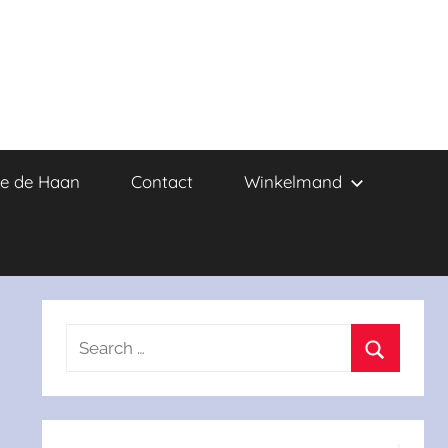
e de Haan
Contact
Winkelmand
Search
for:
Search