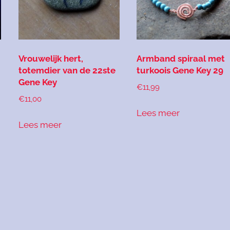
Vrouwelijk hert,
Armband spiraal met
totemdier van de 22ste
turkoois Gene Key 29
Gene Key
€
11,99
€
11,00
Lees meer
Lees meer