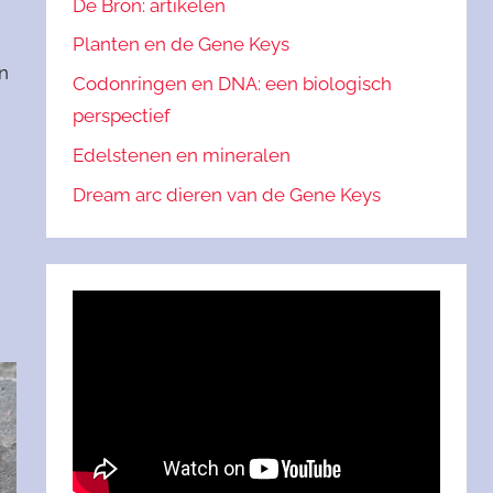
De Bron: artikelen
Planten en de Gene Keys
n
Codonringen en DNA: een biologisch
perspectief
Edelstenen en mineralen
Dream arc dieren van de Gene Keys