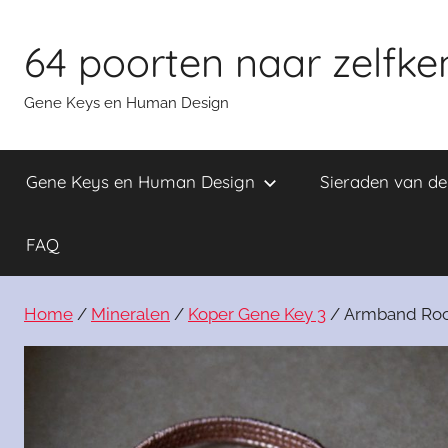
Skip
to
64 poorten naar zelfke
content
Gene Keys en Human Design
Gene Keys en Human Design
Sieraden van d
FAQ
Home
/
Mineralen
/
Koper Gene Key 3
/ Armband Roca