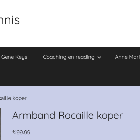
nnis
e Gene Keys
Coaching en reading
Anne Mari
ille koper
Armband Rocaille koper
€
99,99