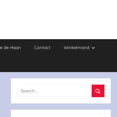
e de Haan
Contact
Winkelmand
Search
for:
Search