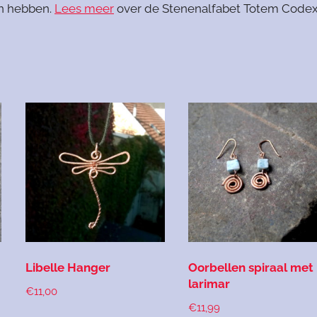
n hebben.
Lees meer
over de Stenenalfabet Totem Code
Libelle Hanger
Oorbellen spiraal met
larimar
€
11,00
€
11,99