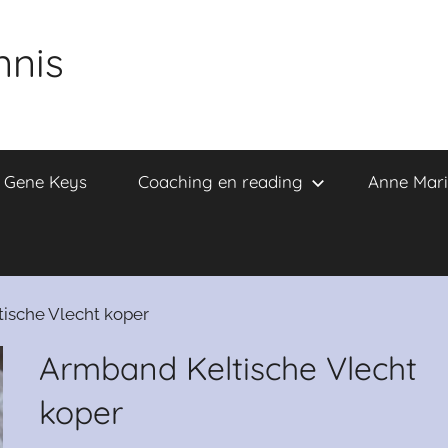
nnis
e Gene Keys
Coaching en reading
Anne Mari
ische Vlecht koper
Armband Keltische Vlecht
koper