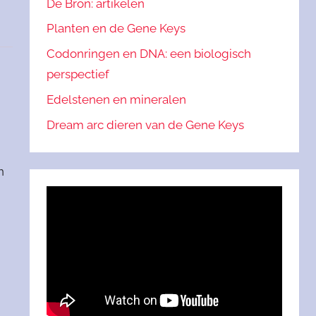
De Bron: artikelen
Planten en de Gene Keys
Codonringen en DNA: een biologisch
perspectief
Edelstenen en mineralen
Dream arc dieren van de Gene Keys
n