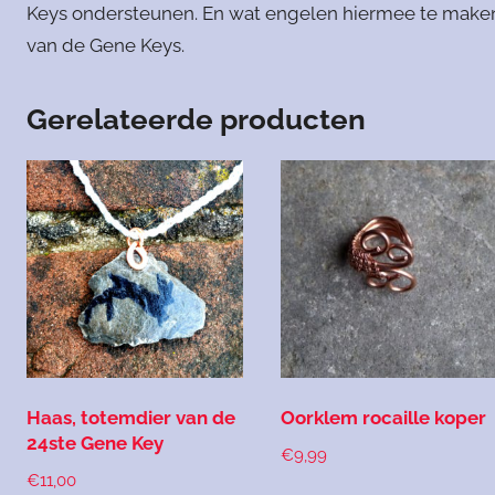
Keys ondersteunen. En wat engelen hiermee te make
van de Gene Keys.
Gerelateerde producten
Haas, totemdier van de
Oorklem rocaille koper
24ste Gene Key
€
9,99
€
11,00