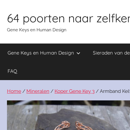
Skip
to
64 poorten naar zelfke
content
Gene Keys en Human Design
Gene Keys en Human Design
Sieraden van d
FAQ
Home
/
Mineralen
/
Koper Gene Key 3
/ Armband Kelt