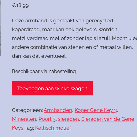
€
18,99
Deze armband is gemaakt van gerecycled
koperdraad, maar kan ook geleverd worden
metzilverdraad met of zonder lapis lazuli. Mocht u 
andere combinatie van stenen en of metaal willen,
dan kan dat eventueel.
Beschikbaar via nabestelling
Armband
Toevoegen aan winkelwagen
Keltische
Vlecht
Categorieën:
Armbanden
,
Koper Gene Key 3
,
koper
Mineralen
,
Poort 3
,
sieraden
,
Sieraden van de Gene
aantal
Keys
Tag:
Keltisch motief