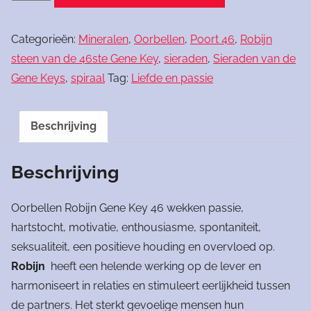
Robijn
Gene
Categorieën:
Mineralen
,
Oorbellen
,
Poort 46
,
Robijn
Key
steen van de 46ste Gene Key
,
sieraden
,
Sieraden van de
46
Gene Keys
,
spiraal
Tag:
Liefde en passie
aantal
Beschrijving
Beschrijving
Oorbellen Robijn Gene Key 46 wekken passie,
hartstocht, motivatie, enthousiasme, spontaniteit,
seksualiteit, een positieve houding en overvloed op.
Robijn
heeft een helende werking op de lever en
harmoniseert in relaties en stimuleert eerlijkheid tussen
de partners. Het sterkt gevoelige mensen hun