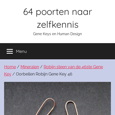
Skip
64 poorten naar
to
content
zelfkennis
Gene Keys en Human Design
Menu
Home
/
Mineralen
/
Robijn steen van de 46ste Gene
Key
/ Oorbellen Robijn Gene Key 46