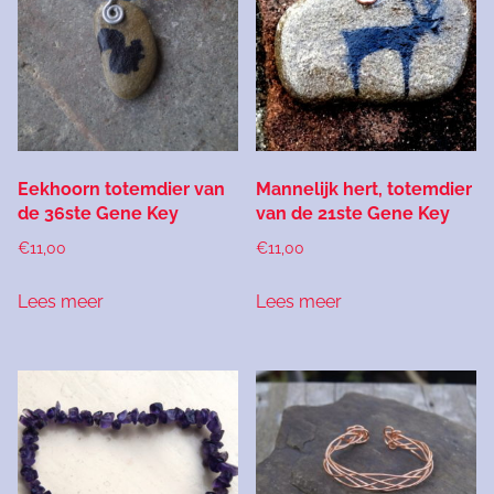
Eekhoorn totemdier van
Mannelijk hert, totemdier
de 36ste Gene Key
van de 21ste Gene Key
€
11,00
€
11,00
Lees meer
Lees meer