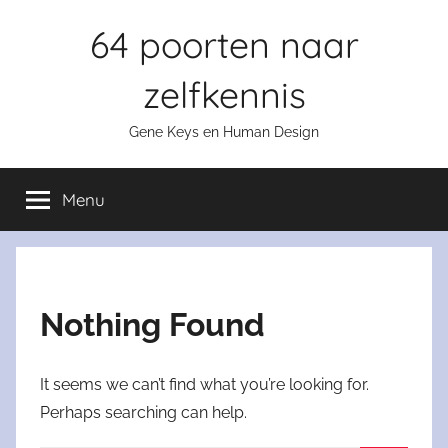
Skip
64 poorten naar
to
content
zelfkennis
Gene Keys en Human Design
Menu
Nothing Found
It seems we can’t find what you’re looking for.
Perhaps searching can help.