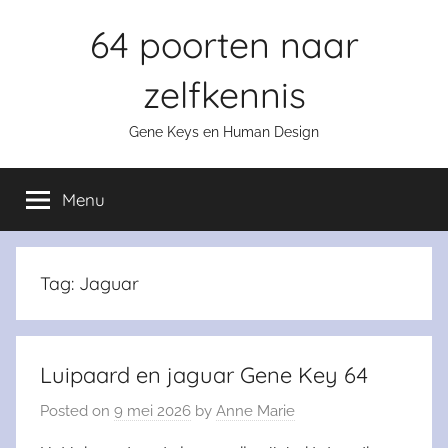
Skip
64 poorten naar
to
content
zelfkennis
Gene Keys en Human Design
Menu
Tag:
Jaguar
Luipaard en jaguar Gene Key 64
Posted on
9 mei 2026
by
Anne Marie