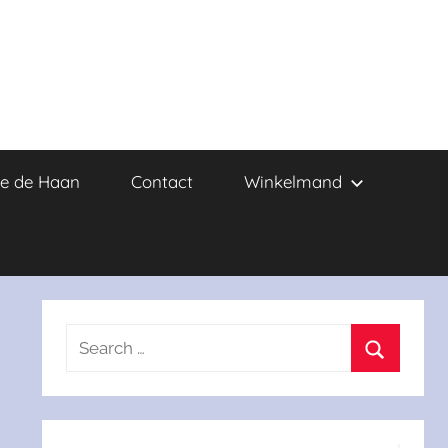
e de Haan
Contact
Winkelmand
Search
for:
Search