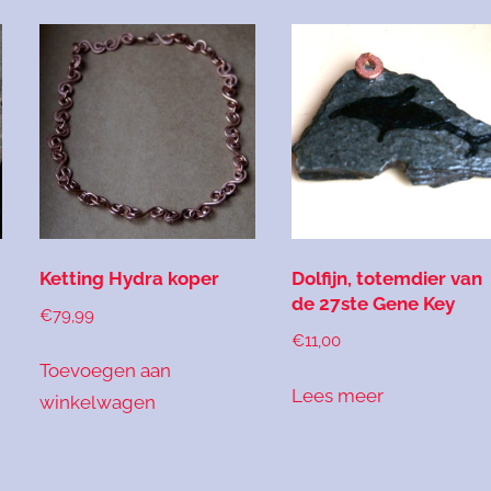
Ketting Hydra koper
Dolfijn, totemdier van
de 27ste Gene Key
€
79,99
€
11,00
Toevoegen aan
Lees meer
winkelwagen