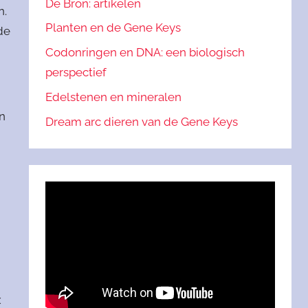
De Bron: artikelen
n.
Planten en de Gene Keys
de
Codonringen en DNA: een biologisch
perspectief
Edelstenen en mineralen
n
Dream arc dieren van de Gene Keys
x