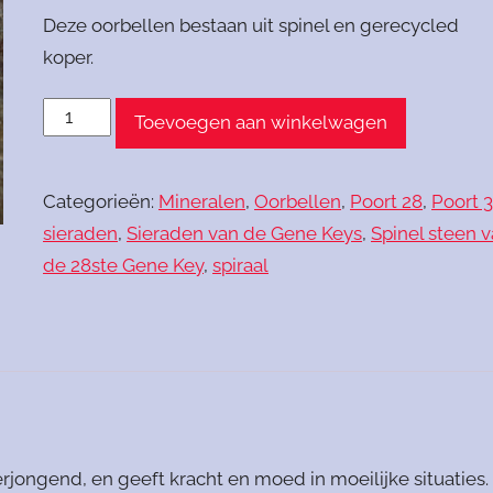
Deze oorbellen bestaan uit spinel en gerecycled
koper.
Oorbellen
Toevoegen aan winkelwagen
spiraal
spinel
Categorieën:
Mineralen
,
Oorbellen
,
Poort 28
,
Poort 
aantal
sieraden
,
Sieraden van de Gene Keys
,
Spinel steen 
de 28ste Gene Key
,
spiraal
erjongend, en geeft kracht en moed in moeilijke situaties.