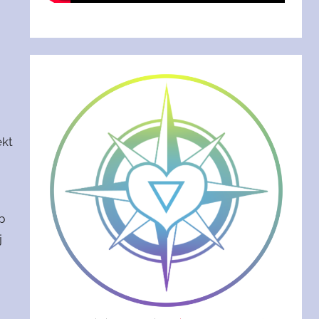
ekt
p
j