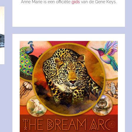
Anne Marie is een officiële
gids
van de Gene Keys.