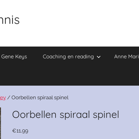
nnis
e Gene Keys
Coaching en reading
Anne Mari
Key
/ Oorbellen spiraal spinel
Oorbellen spiraal spinel
€
11,99