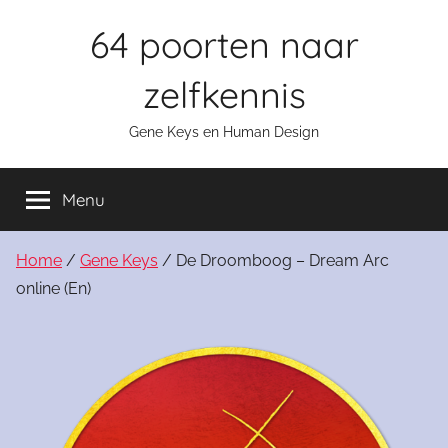
Skip
64 poorten naar
to
content
zelfkennis
Gene Keys en Human Design
Menu
Home
/
Gene Keys
/ De Droomboog – Dream Arc
online (En)