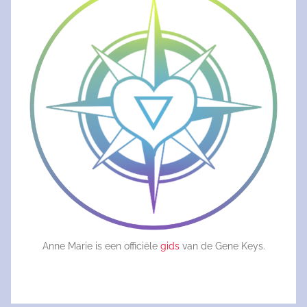
Anne Marie is een officiële
gids
van de Gene Keys.