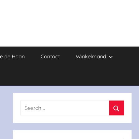
e de Haan
Contact
Winkelmand
Search
for:
Search