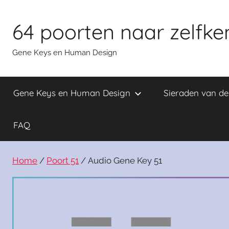
Skip
to
64 poorten naar zelfke
content
Gene Keys en Human Design
Gene Keys en Human Design
Sieraden van d
FAQ
Home
/
Poort 51
/ Audio Gene Key 51