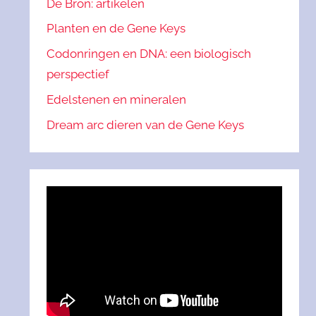
De Bron: artikelen
Planten en de Gene Keys
Codonringen en DNA: een biologisch
perspectief
Edelstenen en mineralen
Dream arc dieren van de Gene Keys