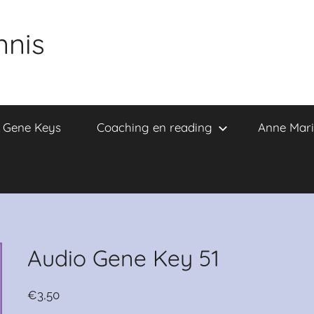
nnis
e Gene Keys
Coaching en reading
Anne Mari
Audio Gene Key 51
€
3,50