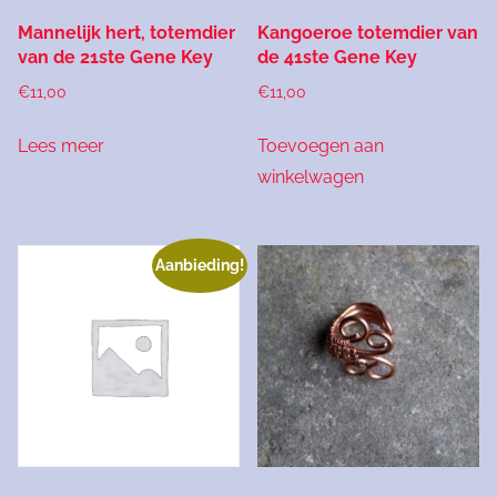
Mannelijk hert, totemdier
Kangoeroe totemdier van
van de 21ste Gene Key
de 41ste Gene Key
€
11,00
€
11,00
Lees meer
Toevoegen aan
winkelwagen
Aanbieding!