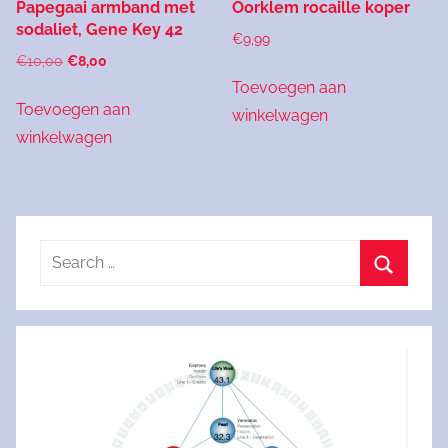
Papegaai armband met
Oorklem rocaille koper
sodaliet, Gene Key 42
€
9,99
Oorspronkelijke
Huidige
€
10,00
€
8,00
prijs
prijs
Toevoegen aan
Toevoegen aan
was:
is:
winkelwagen
€10,00.
€8,00.
winkelwagen
Search
for:
Search