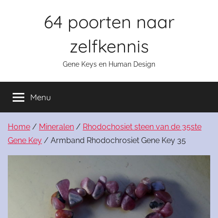
Skip
64 poorten naar
to
content
zelfkennis
Gene Keys en Human Design
Menu
Home
/
Mineralen
/
Rhodochosiet steen van de 35ste
Gene Key
/ Armband Rhodochrosiet Gene Key 35