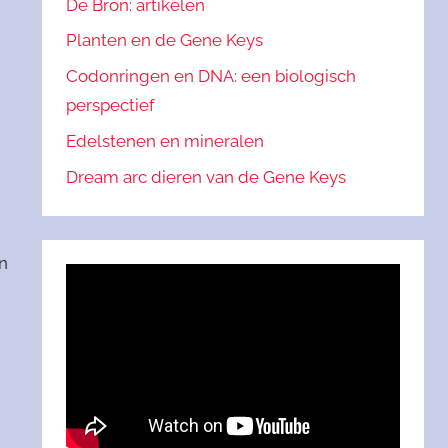
De Bron: artikelen
Planten en de Gene Keys
Codonringen en DNA: een biologisch
perspectief
Edelstenen en mineralen
Dream arc dieren van de Gene Keys
n