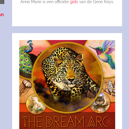
Anne Marie is een officiële
gids
van de Gene Keys.
an