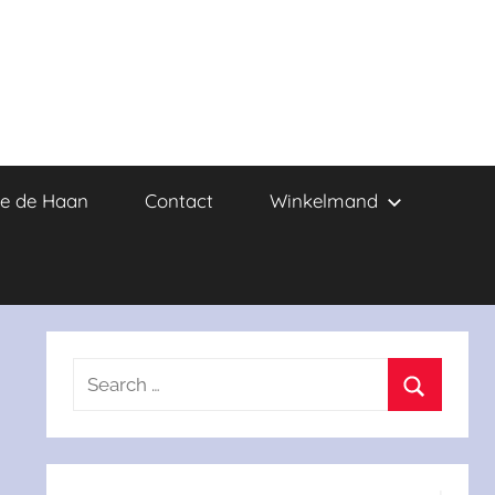
e de Haan
Contact
Winkelmand
Search
for:
Search