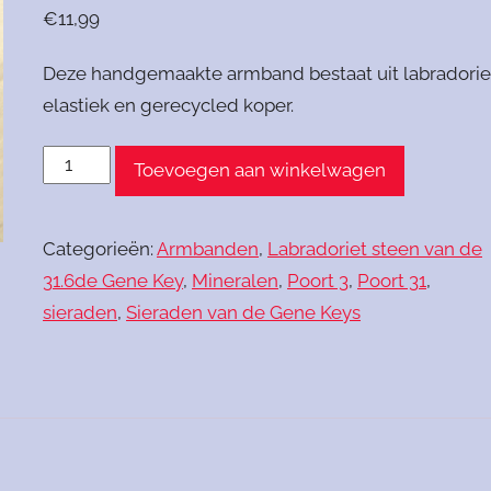
€
11,99
Deze handgemaakte armband bestaat uit labradorie
elastiek en gerecycled koper.
Armband
Toevoegen aan winkelwagen
Labradoriet
Gene
Categorieën:
Armbanden
,
Labradoriet steen van de
Key
31.6de Gene Key
,
Mineralen
,
Poort 3
,
Poort 31
,
31
sieraden
,
Sieraden van de Gene Keys
aantal