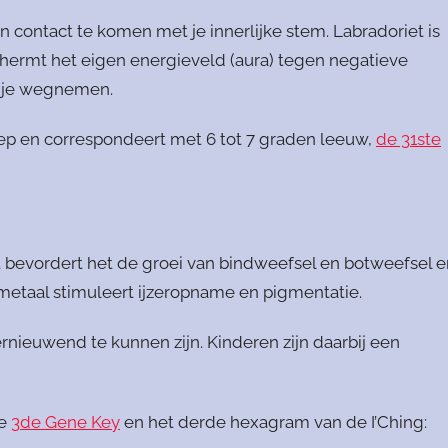
contact te komen met je innerlijke stem. Labradoriet is
chermt het eigen energieveld (aura) tegen negatieve
j je wegnemen.
ep en correspondeert met 6 tot 7 graden leeuw,
de 31ste
 bevordert het de groei van bindweefsel en botweefsel e
 metaal stimuleert ijzeropname en pigmentatie.
nieuwend te kunnen zijn. Kinderen zijn daarbij een
de
3de Gene Key
en het derde hexagram van de I’Ching: