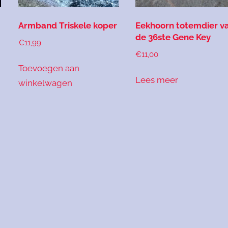
Armband Triskele koper
Eekhoorn totemdier v
de 36ste Gene Key
€
11,99
€
11,00
Toevoegen aan
Lees meer
winkelwagen