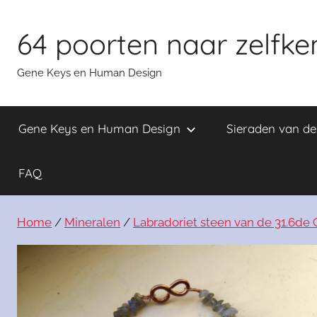
Skip
to
64 poorten naar zelfke
content
Gene Keys en Human Design
Gene Keys en Human Design
Sieraden van d
FAQ
Home
/
Mineralen
/
Labradoriet steen van de 31.6de