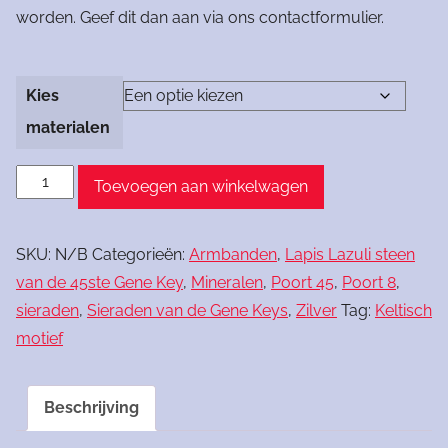
worden. Geef dit dan aan via ons contactformulier.
Kies
materialen
Armband
Toevoegen aan winkelwagen
Keltische
Vlecht
SKU:
N/B
Categorieën:
Armbanden
,
Lapis Lazuli steen
aantal
van de 45ste Gene Key
,
Mineralen
,
Poort 45
,
Poort 8
,
sieraden
,
Sieraden van de Gene Keys
,
Zilver
Tag:
Keltisch
motief
Beschrijving