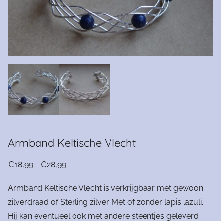
Armband Keltische Vlecht
Prijsklasse:
€
18,99
-
€
28,99
€18,99
Armband Keltische Vlecht is verkrijgbaar met gewoon
tot
zilverdraad of Sterling zilver. Met of zonder lapis lazuli.
€28,99
Hij kan eventueel ook met andere steentjes geleverd