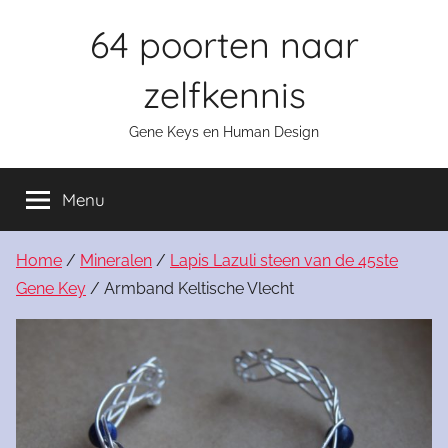
Skip
64 poorten naar
to
content
zelfkennis
Gene Keys en Human Design
Menu
Home
/
Mineralen
/
Lapis Lazuli steen van de 45ste
Gene Key
/ Armband Keltische Vlecht