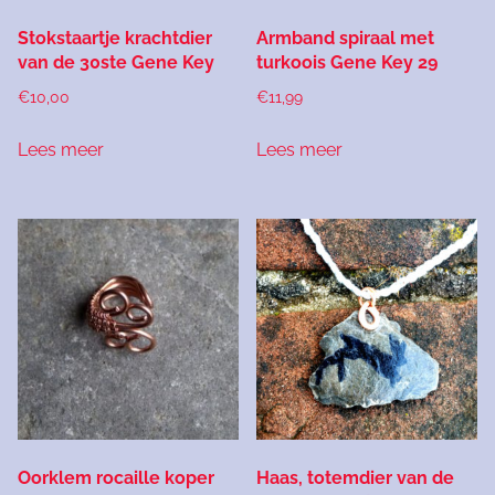
Stokstaartje krachtdier
Armband spiraal met
van de 30ste Gene Key
turkoois Gene Key 29
€
10,00
€
11,99
Lees meer
Lees meer
Oorklem rocaille koper
Haas, totemdier van de