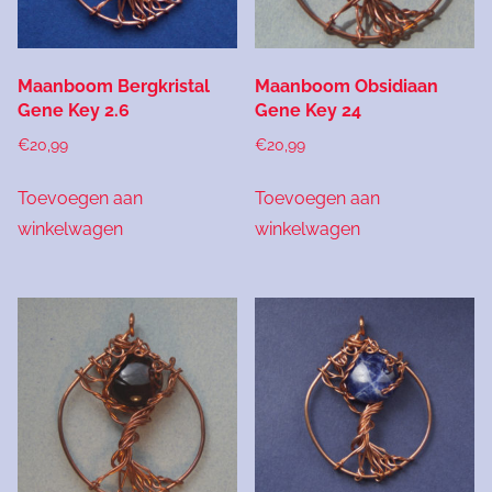
Maanboom Bergkristal
Maanboom Obsidiaan
Gene Key 2.6
Gene Key 24
€
20,99
€
20,99
Toevoegen aan
Toevoegen aan
winkelwagen
winkelwagen