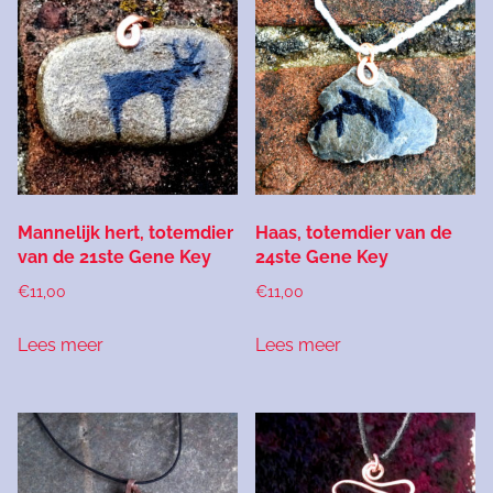
Mannelijk hert, totemdier
Haas, totemdier van de
van de 21ste Gene Key
24ste Gene Key
€
11,00
€
11,00
Lees meer
Lees meer