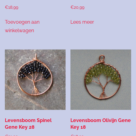
€
18,99
€
20,99
Toevoegen aan
Lees meer
winkelwagen
Levensboom Spinel
Levensboom Olivijn Gene
Gene Key 28
Key 18