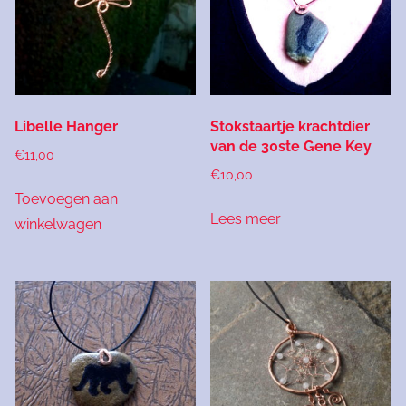
Libelle Hanger
Stokstaartje krachtdier
van de 30ste Gene Key
€
11,00
€
10,00
Toevoegen aan
Lees meer
winkelwagen