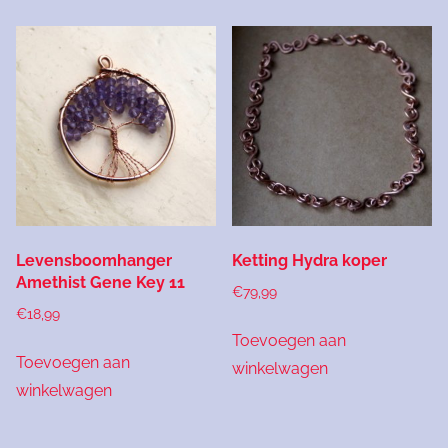
Levensboomhanger
Ketting Hydra koper
Amethist Gene Key 11
€
79,99
€
18,99
Toevoegen aan
Toevoegen aan
winkelwagen
winkelwagen