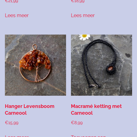
€
21,99
€
18,99
Lees meer
Lees meer
Hanger Levensboom
Macramé ketting met
Carneool
Carneool
€
15,99
€
8,99