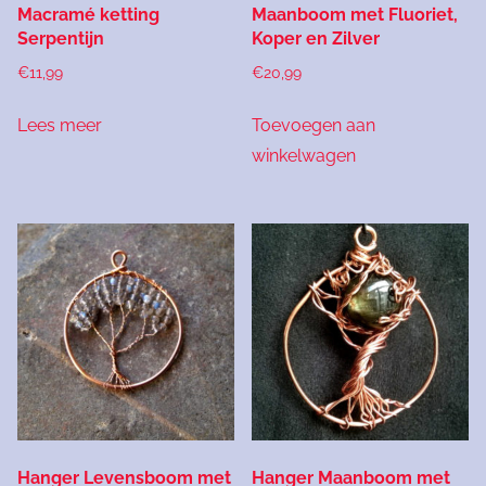
Macramé ketting
Maanboom met Fluoriet,
Serpentijn
Koper en Zilver
€
11,99
€
20,99
Lees meer
Toevoegen aan
winkelwagen
Hanger Levensboom met
Hanger Maanboom met