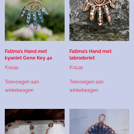
Fatima’s Hand met
Fatima’s Hand met
kyaniet Gene Key 40
labradoriet
€
29,99
€
29,99
Toevoegen aan
Toevoegen aan
winkelwagen
winkelwagen