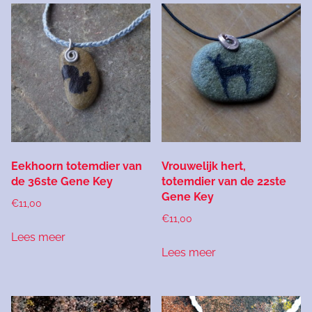
Eekhoorn totemdier van
Vrouwelijk hert,
de 36ste Gene Key
totemdier van de 22ste
Gene Key
€
11,00
€
11,00
Lees meer
Lees meer