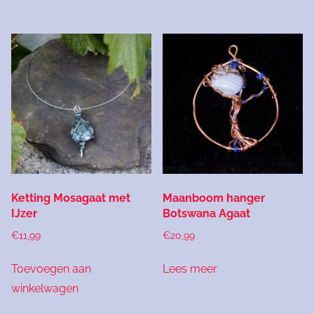
Ketting Mosagaat met
Maanboom hanger
IJzer
Botswana Agaat
€
11,99
€
20,99
Toevoegen aan
Lees meer
winkelwagen