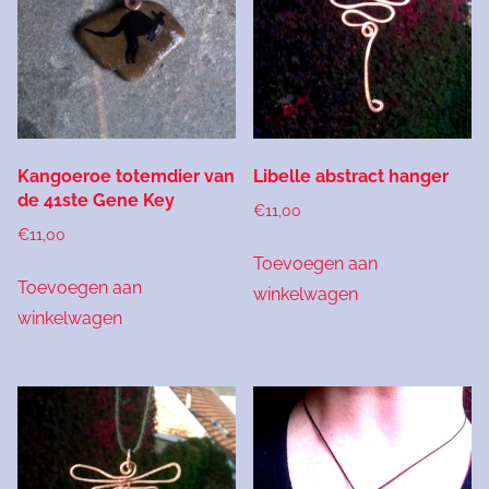
Kangoeroe totemdier van
Libelle abstract hanger
de 41ste Gene Key
€
11,00
€
11,00
Toevoegen aan
Toevoegen aan
winkelwagen
winkelwagen