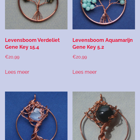
Levensboom Verdeliet
Levensboom Aquamarijn
Gene Key 15.4
Gene Key 5.2
€
20,99
€
20,99
Lees meer
Lees meer