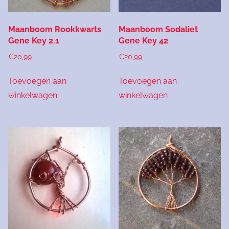
Maanboom Rookkwarts
Maanboom Sodaliet
Gene Key 2.1
Gene Key 42
€
20,99
€
20,99
Toevoegen aan
Toevoegen aan
winkelwagen
winkelwagen