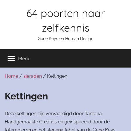
Skip
64 poorten naar
to
content
zelfkennis
Gene Keys en Human Design
Menu
Home
/
sieraden
/ Kettingen
Kettingen
Deze kettingen zijn vervaardigd door Tanfana
Handgemaakte Creaties en
geïnspireerd door de
totemdieren en het stenenalfabet van de Gene Keys.