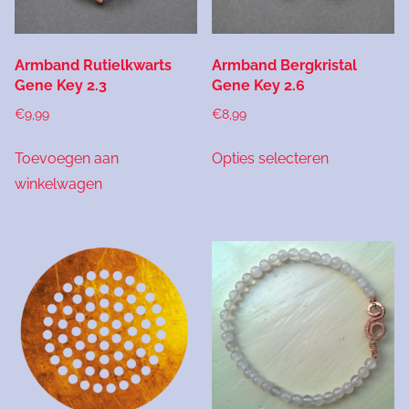
Armband Rutielkwarts
Armband Bergkristal
Gene Key 2.3
Gene Key 2.6
€
9,99
€
8,99
Dit
Toevoegen aan
Opties selecteren
product
winkelwagen
heeft
meerdere
variaties.
Deze
optie
kan
gekozen
worden
op