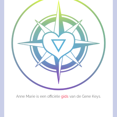
Anne Marie is een officiële
gids
van de Gene Keys.