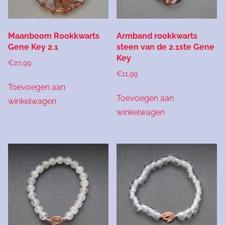
Maanboom Rookkwarts
Armband rookkwarts
Gene Key 2.1
steen van de 2.1ste Gene
Key
€
20,99
€
11,99
Toevoegen aan
Toevoegen aan
winkelwagen
winkelwagen