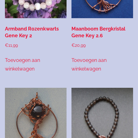
Armband Rozenkwarts
Maanboom Bergkristal
Gene Key 2
Gene Key 2.6
€
11,99
€
20,99
Toevoegen aan
Toevoegen aan
winkelwagen
winkelwagen