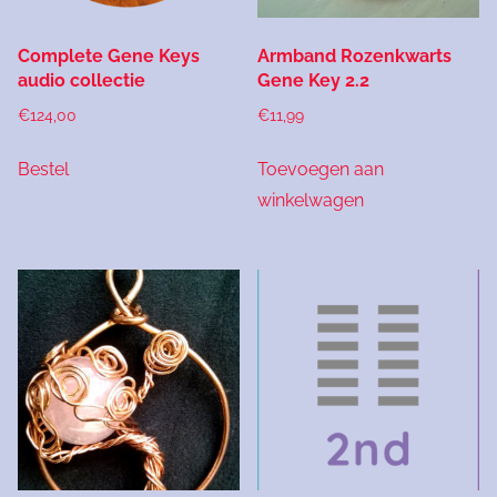
de
productpag
Complete Gene Keys
Armband Rozenkwarts
audio collectie
Gene Key 2.2
€
124,00
€
11,99
Bestel
Toevoegen aan
winkelwagen