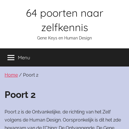
Skip
64 poorten naar
to
content
zelfkennis
Gene Keys en Human Design
Menu
Home
/ Poort 2
Poort 2
Poort 2 is de Ontvankelijke, de richting van het Zelf
volgens de Human Design. Oorspronkelijk is dit het 2de
hexagram van de I’Ching: De Ontvangende. De Gene