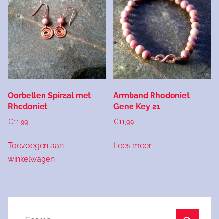
Oorbellen Spiraal met
Armband Rhodoniet
Rhodoniet
Gene Key 21
€
11,99
€
11,99
Toevoegen aan
Lees meer
winkelwagen
Search