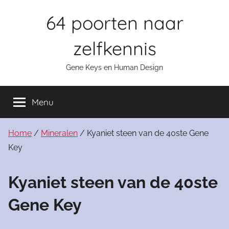
Skip
64 poorten naar
to
content
zelfkennis
Gene Keys en Human Design
Menu
Home
/
Mineralen
/ Kyaniet steen van de 40ste Gene
Key
Kyaniet steen van de 40ste
Gene Key