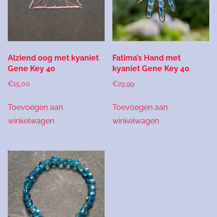
Alziend oog met kyaniet
Fatima’s Hand met
Gene Key 40
kyaniet Gene Key 40
€
15,00
€
29,99
Toevoegen aan
Toevoegen aan
winkelwagen
winkelwagen