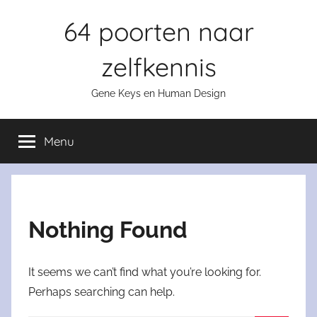
Skip
64 poorten naar
to
content
zelfkennis
Gene Keys en Human Design
Menu
Nothing Found
It seems we can’t find what you’re looking for.
Perhaps searching can help.