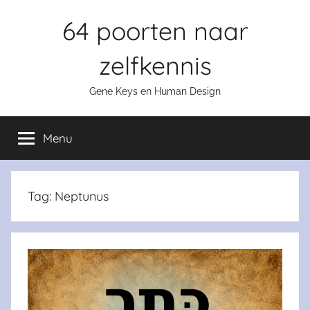
Skip
64 poorten naar
to
content
zelfkennis
Gene Keys en Human Design
Menu
Tag:
Neptunus