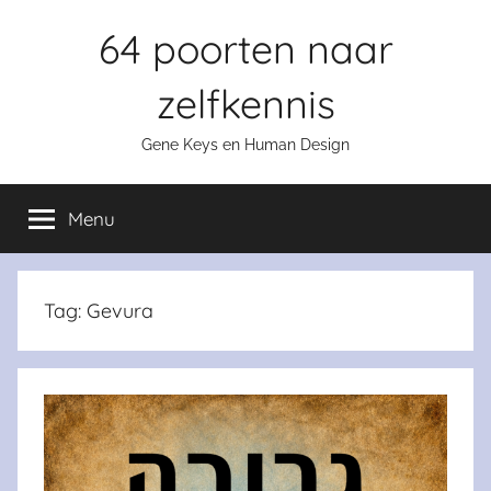
Skip
64 poorten naar
to
content
zelfkennis
Gene Keys en Human Design
Menu
Tag:
Gevura