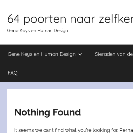
Skip
to
64 poorten naar zelfke
content
Gene Keys en Human Design
Gene Keys en Human Design
Sieraden van d
FAQ
Nothing Found
It seems we can’t find what you’re looking for. Perh