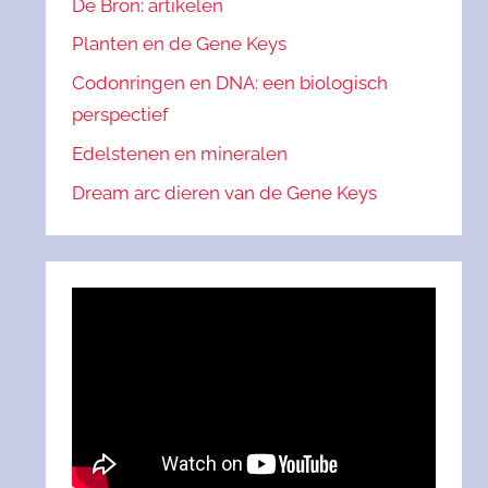
De Bron: artikelen
Planten en de Gene Keys
Codonringen en DNA: een biologisch
perspectief
Edelstenen en mineralen
Dream arc dieren van de Gene Keys