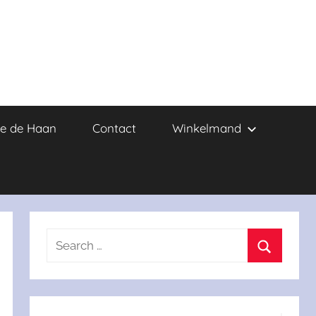
e de Haan
Contact
Winkelmand
Search
for:
Search