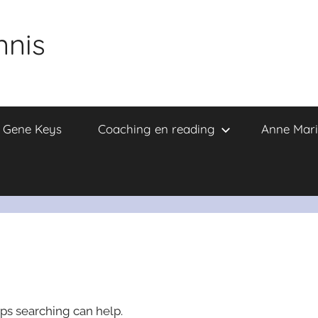
nnis
e Gene Keys
Coaching en reading
Anne Mari
aps searching can help.