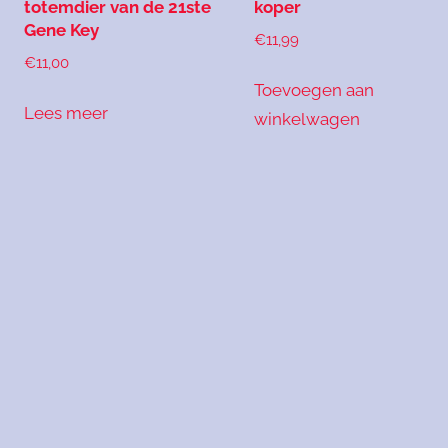
totemdier van de 21ste
koper
Gene Key
€
11,99
€
11,00
Toevoegen aan
Lees meer
winkelwagen