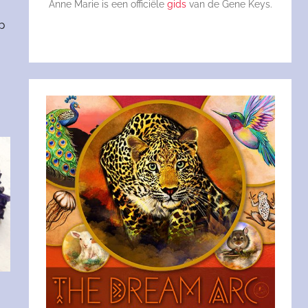
Anne Marie is een officiële
gids
van de Gene Keys.
p