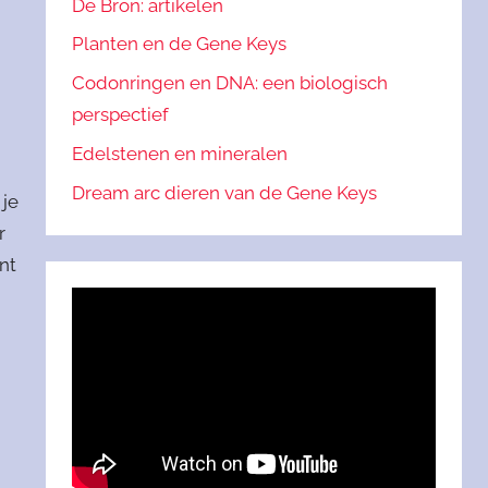
De Bron: artikelen
Planten en de Gene Keys
Codonringen en DNA: een biologisch
perspectief
Edelstenen en mineralen
Dream arc dieren van de Gene Keys
 je
r
nt