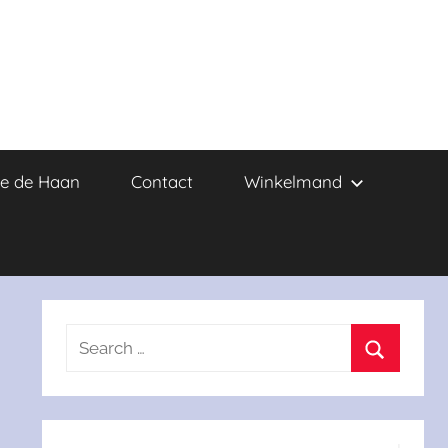
e de Haan
Contact
Winkelmand
Search
for:
Search