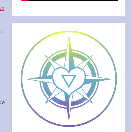
de
n
 de