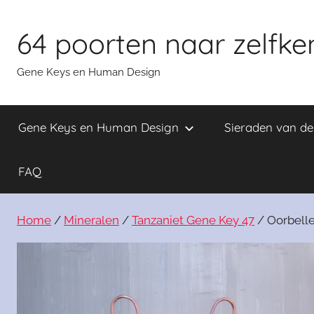
Skip
to
64 poorten naar zelfke
content
Gene Keys en Human Design
Gene Keys en Human Design
Sieraden van d
FAQ
Home
/
Mineralen
/
Tanzaniet Gene Key 47
/ Oorbelle