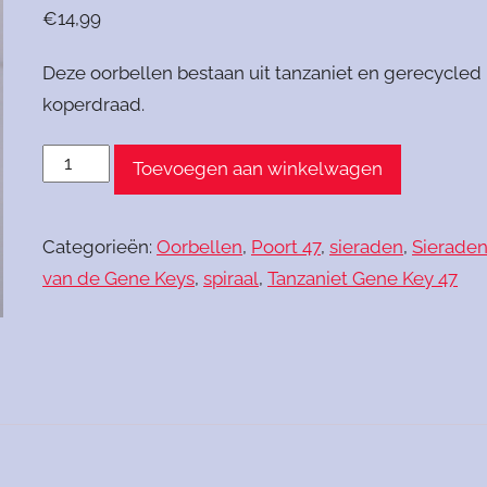
€
14,99
Deze oorbellen bestaan uit tanzaniet en gerecycled
koperdraad.
Oorbellen
Toevoegen aan winkelwagen
Tanzaniet
Gene
Categorieën:
Oorbellen
,
Poort 47
,
sieraden
,
Sierade
Key
van de Gene Keys
,
spiraal
,
Tanzaniet Gene Key 47
47
aantal