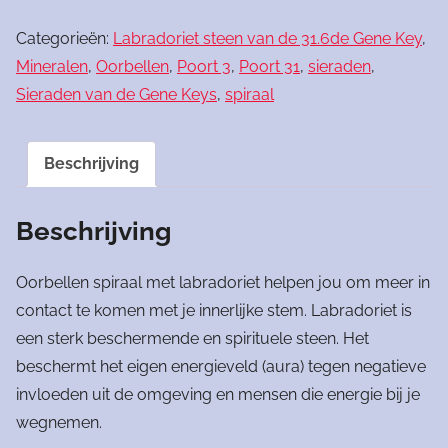
met
Categorieën:
Labradoriet steen van de 31.6de Gene Key
,
labradoriet
Mineralen
,
Oorbellen
,
Poort 3
,
Poort 31
,
sieraden
,
aantal
Sieraden van de Gene Keys
,
spiraal
Beschrijving
Beschrijving
Oorbellen spiraal met labradoriet helpen jou om meer in
contact te komen met je innerlijke stem. Labradoriet is
een sterk beschermende en spirituele steen. Het
beschermt het eigen energieveld (aura) tegen negatieve
invloeden uit de omgeving en mensen die energie bij je
wegnemen.