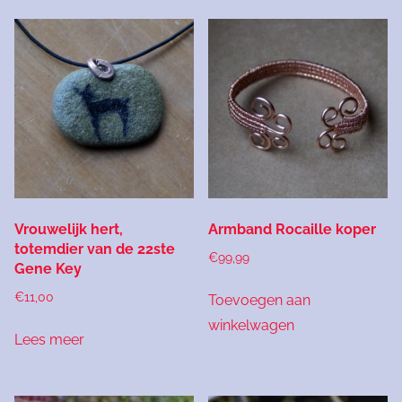
Vrouwelijk hert,
Armband Rocaille koper
totemdier van de 22ste
€
99,99
Gene Key
€
11,00
Toevoegen aan
winkelwagen
Lees meer