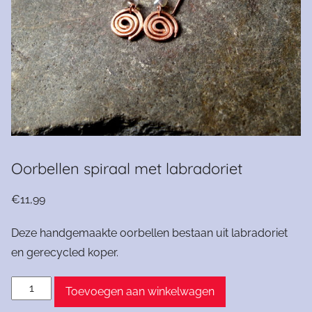
Oorbellen spiraal met labradoriet
€
11,99
Deze handgemaakte oorbellen bestaan uit labradoriet
en gerecycled koper.
Oorbellen
Toevoegen aan winkelwagen
spiraal