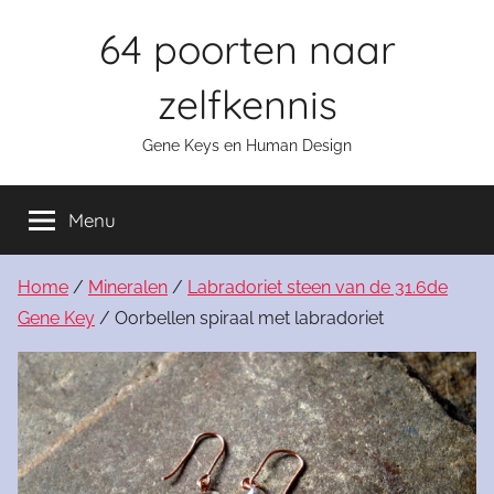
Skip
64 poorten naar
to
content
zelfkennis
Gene Keys en Human Design
Menu
Home
/
Mineralen
/
Labradoriet steen van de 31.6de
Gene Key
/ Oorbellen spiraal met labradoriet