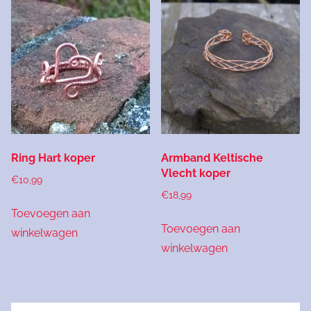
Ring Hart koper
Armband Keltische
Vlecht koper
€
10,99
€
18,99
Toevoegen aan
Toevoegen aan
winkelwagen
winkelwagen