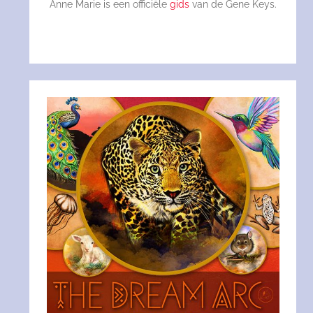
Anne Marie is een officiële
gids
van de Gene Keys.