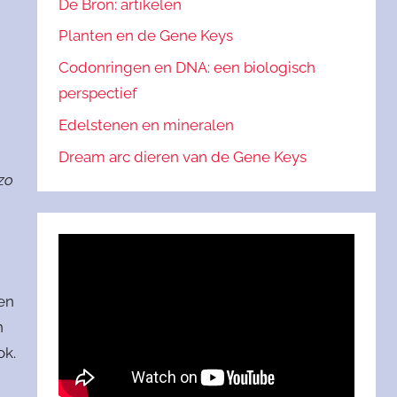
De Bron: artikelen
Planten en de Gene Keys
Codonringen en DNA: een biologisch
perspectief
Edelstenen en mineralen
Dream arc dieren van de Gene Keys
zo
en
n
ok.