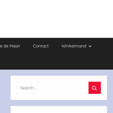
e de Haan
Contact
Winkelmand
Search
for:
Search