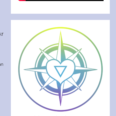
lf
an