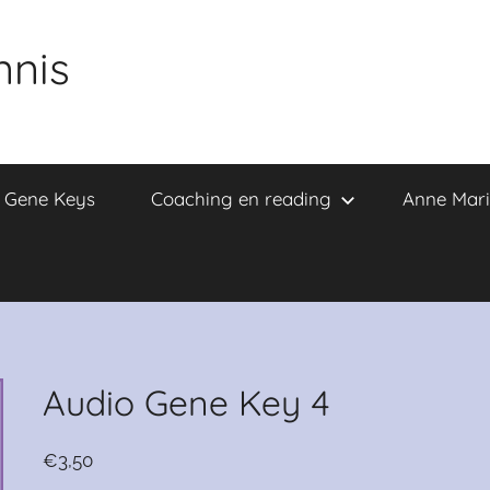
nnis
e Gene Keys
Coaching en reading
Anne Mari
Audio Gene Key 4
€
3,50