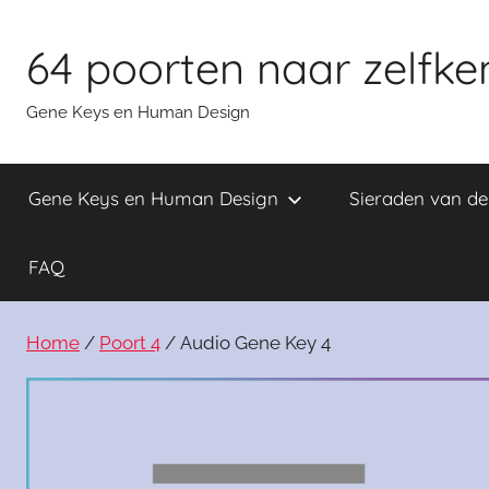
Skip
to
64 poorten naar zelfke
content
Gene Keys en Human Design
Gene Keys en Human Design
Sieraden van d
FAQ
Home
/
Poort 4
/ Audio Gene Key 4