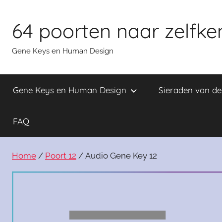
Skip
to
64 poorten naar zelfke
content
Gene Keys en Human Design
Gene Keys en Human Design
Sieraden van d
FAQ
Home
/
Poort 12
/ Audio Gene Key 12