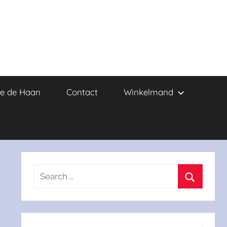
e de Haan
Contact
Winkelmand
Search
for:
Search