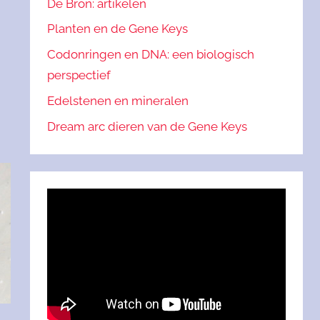
De Bron: artikelen
Planten en de Gene Keys
Codonringen en DNA: een biologisch
perspectief
Edelstenen en mineralen
Dream arc dieren van de Gene Keys