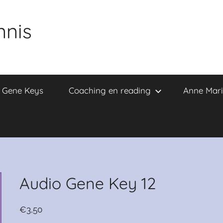
nnis
e Gene Keys
Coaching en reading
Anne Mari
Audio Gene Key 12
€
3,50